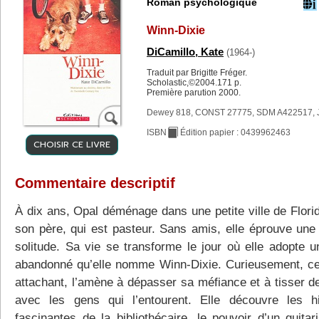
Roman psychologique
Winn-Dixie
DiCamillo, Kate
(1964-)
Traduit par Brigitte Fréger.
Scholastic,©2004.171 p.
Première parution 2000.
Dewey 818, CONST 27775, SDM A422517, 
ISBN
Édition papier : 0439962463
CHOISIR CE LIVRE
Commentaire descriptif
À dix ans, Opal déménage dans une petite ville de Flori
son père, qui est pasteur. Sans amis, elle éprouve une
solitude. Sa vie se transforme le jour où elle adopte u
abandonné qu’elle nomme Winn-Dixie. Curieusement, ce
attachant, l’amène à dépasser sa méfiance et à tisser de
avec les gens qui l’entourent. Elle découvre les hi
fascinantes de la bibliothécaire, le pouvoir d’un guitar