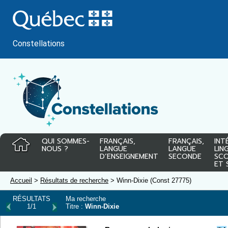
Passer
au
contenu
Constellations
QUI SOMMES-
FRANÇAIS,
FRANÇAIS,
INT
NOUS ?
LANGUE
LANGUE
LIN
D’ENSEIGNEMENT
SECONDE
SCO
ET 
Accueil
>
Résultats de recherche
> Winn-Dixie (Const 27775)
RÉSULTATS
Ma recherche
1/1
Titre :
Winn-Dixie