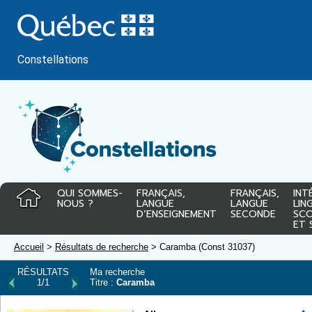
Passer
au
contenu
Constellations
QUI SOMMES-
FRANÇAIS,
FRANÇAIS,
INT
NOUS ?
LANGUE
LANGUE
LIN
D’ENSEIGNEMENT
SECONDE
SCO
ET 
Accueil
>
Résultats de recherche
> Caramba (Const 31037)
RÉSULTATS
Ma recherche
1/1
Titre :
Caramba