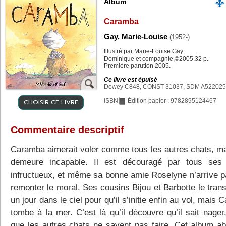
Album
Caramba
Gay, Marie-Louise
(1952-)
Illustré par Marie-Louise Gay
Dominique et compagnie,©2005.32 p.
Première parution 2005.
Ce livre est épuisé
Dewey C848, CONST 31037, SDM A522025
CHOISIR CE LIVRE
ISBN
Édition papier : 9782895124467
Commentaire descriptif
Caramba aimerait voler comme tous les autres chats, mai
demeure incapable. Il est découragé par tous ses
infructueux, et même sa bonne amie Roselyne n’arrive pa
remonter le moral. Ses cousins Bijou et Barbotte le tran
un jour dans le ciel pour qu’il s’initie enfin au vol, mais
tombe à la mer. C’est là qu’il découvre qu’il sait nager
que les autres chats ne savent pas faire. Cet album ab