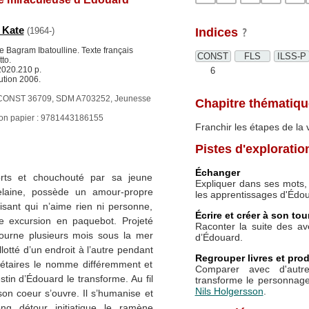
 Kate
(1964-)
Indices
de Bagram Ibatoulline. Texte français
CONST
FLS
ILSS-P
to.
2020.210 p.
6
ution 2006.
CONST 36709, SDM A703252, Jeunesse
Chapitre thématiqu
ion papier : 9781443186155
Franchir les étapes de la 
Pistes d'exploratio
Échanger
rts et chouchouté par sa jeune
Expliquer dans ses mots, 
elaine, possède un amour-propre
les apprentissages d'Édou
isant qui n’aime rien ni personne,
Écrire et créer à son tou
e excursion en paquebot. Projeté
Raconter la suite des av
journe plusieurs mois sous la mer
d’Édouard.
lotté d’un endroit à l’autre pendant
Regrouper livres et prod
iétaires le nomme différemment et
Comparer avec d'autr
stin d’Édouard le transforme. Au fil
transforme le personn
Nils Holgersson
.
 son coeur s’ouvre. Il s’humanise et
g détour initiatique le ramène