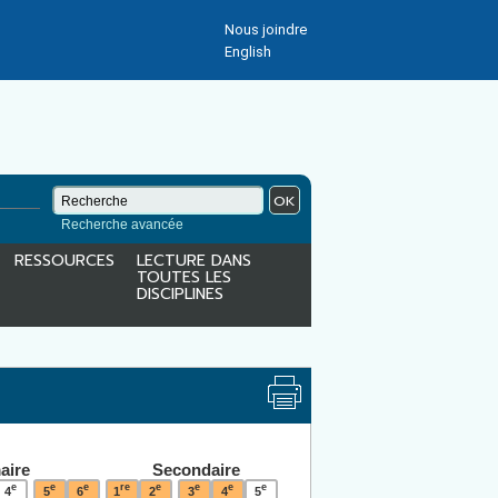
Nous joindre
English
OK
Recherche avancée
RESSOURCES
LECTURE DANS
TOUTES LES
DISCIPLINES
aire
Secondaire
e
e
e
re
e
e
e
e
4
5
6
1
2
3
4
5