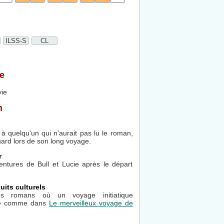
ILSS-S
CL
e
vie
n
à quelqu'un qui n'aurait pas lu le roman,
ard lors de son long voyage.
r
entures de Bull et Lucie après le départ
uits culturels
es romans où un voyage initiatique
age comme dans
Le merveilleux voyage de