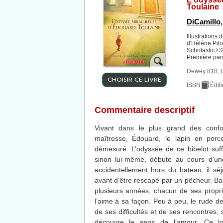
Toulaine
DiCamillo,
Illustrations 
d'Hélène Pilot
Scholastic,©
Première par
Dewey 818, 
CHOISIR CE LIVRE
ISBN
Édit
Commentaire descriptif
Vivant dans le plus grand des confo
maîtresse, Édouard, le lapin en porc
démesuré. L’odyssée de ce bibelot suff
sinon lui-même, débute au cours d’un
accidentellement hors du bateau, il sé
avant d’être rescapé par un pêcheur. Bal
plusieurs années, chacun de ses propr
l’aime à sa façon. Peu à peu, le rude de
de ses difficultés et de ses rencontres,
découvre le sens de l’amour. Ce lon