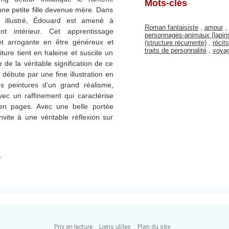
Mots-clés
une petite fille devenue mère. Dans
t illustré, Édouard est amené à
Roman fantaisiste
,
amour
,
nt intérieur. Cet apprentissage
personnages-animaux (lapins 
 et arrogante en être généreux et
(structure récurrente)
,
récits
traits de personnalité
,
voya
riture tient en haleine et suscite un
 de la véritable signification de ce
 débute par une fine illustration en
des peintures d’un grand réalisme,
vec un raffinement qui caractérise
en pages. Avec une belle portée
vite à une véritable réflexion sur
.
Prix en lecture
Liens utiles
Plan du site