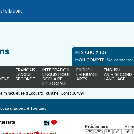
stellations
MES CHOIX (0)
MON COMPTE
Me connecter
FRANÇAIS,
INTÉGRATION
ENGLISH
ENGLISH
LANGUE
LINGUISTIQUE
LANGUAGE
AS A SECOND
MENT
SECONDE
SCOLAIRE
ARTS
LANGUAGE
ET SOCIALE
e miraculeuse d'Édouard Toulaine (Const 36709)
leuse d'Édouard Toulaine
aisiste
Préscolaire
Prim
ans
ans
re
e
e
4
5
1
2
3
e miraculeuse d'Édouard