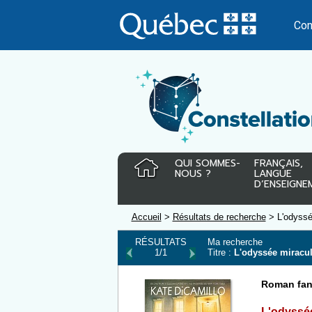
Passer
au
Con
contenu
QUI SOMMES-
FRANÇAIS,
NOUS ?
LANGUE
D’ENSEIGNE
Accueil
>
Résultats de recherche
> L'odyssé
RÉSULTATS
Ma recherche
1/1
Titre :
L'odyssée miracu
Roman fant
L'odyssé