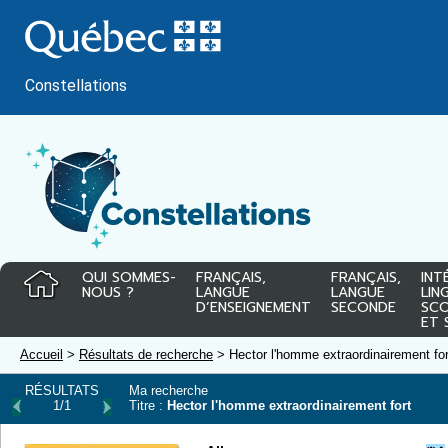
Passer
au
contenu
Constellations
QUI SOMMES-
FRANÇAIS,
FRANÇAIS,
INT
NOUS ?
LANGUE
LANGUE
LIN
D’ENSEIGNEMENT
SECONDE
SCO
ET 
Accueil
>
Résultats de recherche
> Hector l'homme extraordinairement for
RÉSULTATS
Ma recherche
1/1
Titre :
Hector l'homme extraordinairement fort