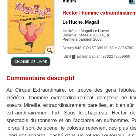
Album
Hector l'homme extraordinairem
Le Huche, Magali
Illustré par Magali Le Huche.
Didier jeunesse,©2008.41 p.
Première parution 2008.
Dewey 848, CONST 39910, SDM A836780, 
ISBN
Édition papier : 9782278059669
CHOISIR CE LIVRE
Commentaire descriptif
Au Cirque Extraordinaire, on trouve des gens fabuleu
Gédéon, l’homme extraordinairement dompteur de lio
soeurs Mireille, extraordinairement pareilles, et bien sûr
extraordinairement fort. Sous le chapiteau, Hector d
spectacle du tonnerre et on l’acclame en surhomme. Po
lorsqu’il sort de scène, le colosse redevient des plus di
l'abri des regards, caché dans un refuge souterrain, il 