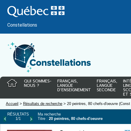
Passer
au
contenu
Constellations
QUI SOMMES-
FRANÇAIS,
FRANÇAIS,
INT
NOUS ?
LANGUE
LANGUE
LIN
D’ENSEIGNEMENT
SECONDE
SCO
ET 
Accueil
>
Résultats de recherche
> 20 peintres, 80 chefs-d'oeuvre (Const
RÉSULTATS
Ma recherche
1/1
Titre :
20 peintres, 80 chefs-d'oeuvre