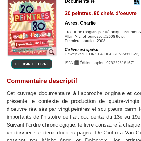
Documentaire
20 peintres, 80 chefs-d'oeuvre
Ayres, Charlie
Traduit de l'anglais par Véronique Bouruet-A
Albin Michel jeunesse,©2008.96 p.
Première parution 2008.
Ce livre est épuisé
Dewey 759, CONST 40064, SDM A880522, 
CHOISIR CE LIVRE
ISBN
Édition papier : 9782226181671
Commentaire descriptif
Cet ouvrage documentaire à l’approche originale et con
présente le contexte de production de quatre-vingts
d’oeuvre réalisés par vingt peintres et sculpteurs parmi 
importants de l’histoire de l’art occidental du 13e au 19e
Suivant l’ordre chronologique, le livre consacre à chaque
un dossier sur deux doubles pages. De Giotto à Van G
passant par Michel-Ange et Delacroix, les artist