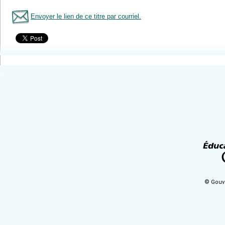
Envoyer le lien de ce titre par courriel.
Tous le livres
© Gouv