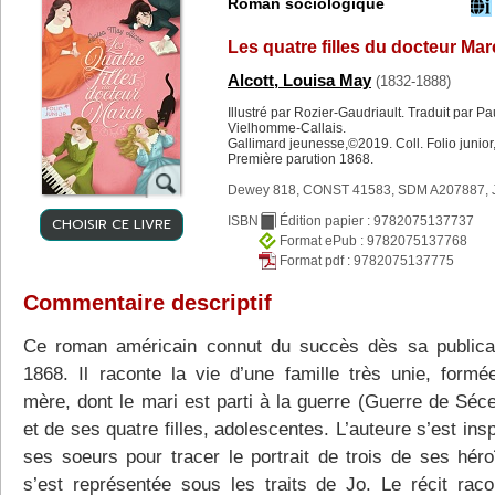
Roman sociologique
Les quatre filles du docteur Ma
Alcott, Louisa May
(1832-1888)
Illustré par Rozier-Gaudriault. Traduit par Pa
Vielhomme-Callais.
Gallimard jeunesse,©2019. Coll. Folio junior
Première parution 1868.
Dewey 818, CONST 41583, SDM A207887, 
CHOISIR CE LIVRE
ISBN
Édition papier : 9782075137737
Format ePub : 9782075137768
Format pdf : 9782075137775
Commentaire descriptif
Ce roman américain connut du succès dès sa publica
1868. Il raconte la vie d’une famille très unie, formé
mère, dont le mari est parti à la guerre (Guerre de Séce
et de ses quatre filles, adolescentes. L’auteure s’est ins
ses soeurs pour tracer le portrait de trois de ses héro
s’est représentée sous les traits de Jo. Le récit raco