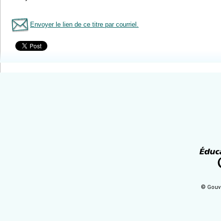
Envoyer le lien de ce titre par courriel.
Tous le livres
© Gouv