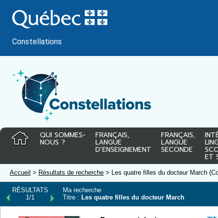
Passer
au
contenu
Constellations
QUI SOMMES-
FRANÇAIS,
FRANÇAIS,
INT
NOUS ?
LANGUE
LANGUE
LIN
D’ENSEIGNEMENT
SECONDE
SCO
ET 
Accueil
>
Résultats de recherche
> Les quatre filles du docteur March (C
RÉSULTATS
Ma recherche
1/1
Titre :
Les quatre filles du docteur March