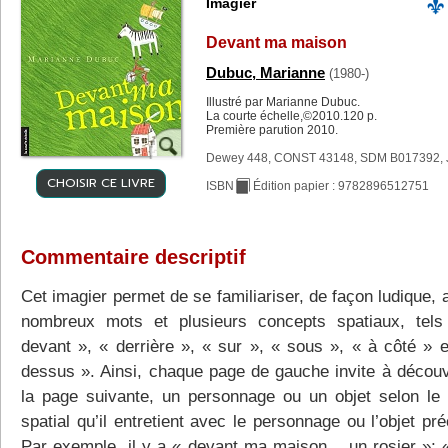
Imagier
Devant ma maison
Dubuc, Marianne
(1980-)
Illustré par Marianne Dubuc.
La courte échelle,©2010.120 p.
Première parution 2010.
Dewey 448, CONST 43148, SDM B017392, 
CHOISIR CE LIVRE
ISBN
Édition papier : 9782896512751
Commentaire descriptif
Cet imagier permet de se familiariser, de façon ludique,
nombreux mots et plusieurs concepts spatiaux, tel
devant », « derrière », « sur », « sous », « à côté » e
dessus ». Ainsi, chaque page de gauche invite à découvr
la page suivante, un personnage ou un objet selon le 
spatial qu’il entretient avec le personnage ou l’objet pr
Par exemple, il y a « devant ma maison... un rosier »; «