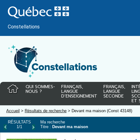
Passer
au
contenu
Constellations
QUI SOMMES-
FRANÇAIS,
FRANÇAIS,
INT
NOUS ?
LANGUE
LANGUE
LIN
D’ENSEIGNEMENT
SECONDE
SCO
ET 
Accueil
>
Résultats de recherche
> Devant ma maison (Const 43148)
RÉSULTATS
Ma recherche
1/1
Titre :
Devant ma maison