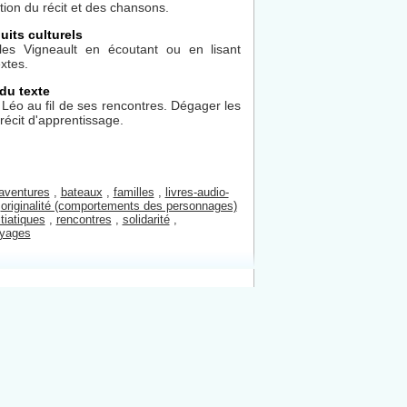
ation du récit et des chansons.
uits culturels
lles Vigneault en écoutant ou en lisant
xtes.
du texte
Léo au fil de ses rencontres. Dégager les
récit d'apprentissage.
aventures
,
bateaux
,
familles
,
livres-audio-
,
originalité (comportements des personnages)
itiatiques
,
rencontres
,
solidarité
,
yages