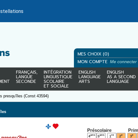
stellations
MES CHOIX (0)
MON COMPTE
Me connecter
FRANÇAIS,
INTÉGRATION
ENGLISH
ENGLISH
LANGUE
LINGUISTIQUE
LANGUAGE
AS A SECOND
MENT
SECONDE
SCOLAIRE
ARTS
LANGUAGE
ET SOCIALE
s presqu'îles (Const 43594)
îles
Préscolaire
Prim
ans
ans
re
e
e
4
5
1
2
3
 presqu'îles