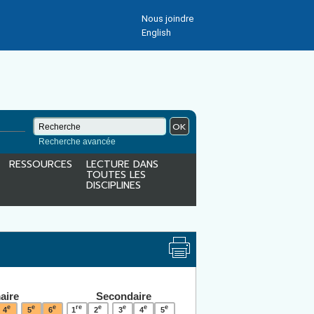
Nous joindre
English
OK
Recherche avancée
RESSOURCES
LECTURE DANS
TOUTES LES
DISCIPLINES
aire
Secondaire
e
e
e
re
e
e
e
e
4
5
6
1
2
3
4
5