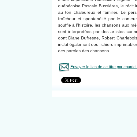
québécoise Pascale Bussières, le récit i
au ton chaleureux et familier. Le pe
fraîcheur et spontanéité par le conteu
souffle à l’histoire, les chansons aux mél
sont interprétées par des artistes conn
dont Diane Dufresne, Robert Charlebo
inclut également des fichiers imprimable
des paroles des chansons.
Envoyer le lien de ce titre par courriel
Tous le livres