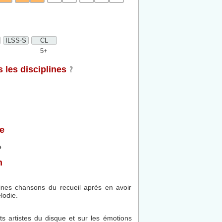
ILSS-S
CL
5+
 les disciplines
e
e
n
ines chansons du recueil après en avoir
lodie.
ts artistes du disque et sur les émotions