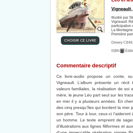
Vigneault,
Illustré par 
Vigneault. R
participation
La Montagne 
Première par
CHOISIR CE LIVRE
Dewey C848,
ISBN
Édit
Commentaire descriptif
Ce livre-audio propose un conte, su
Vigneault. L’album présente un récit 
valeurs familiales, la réalisation de soi 
mère, le jeune Léo part seul sur les tra
en mer il y a plusieurs années. En chem
des cinq presqu’îles qui bordent la mer 
son père. Tour à tour, ceux-ci l’aideront
un homme. Le texte empreint de sage
d’illustrations aux lignes filiformes et a
d’une impeccable réalisation signée P