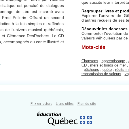
que suscite leur interprét
nitiatique est ponctué de dialogues
Regrouper livres et prod
rsonnage de Léo est incarné avec
Explorer l'univers de Gi
r Fred Pellerin. Offrant un second
d'autres recueils de ses te
odies à la fois simples et raffinées
Découvrir les richesses 
us de l’univers musical québécois,
Commenter l'évolution de 
is et Clémence DesRochers. Le CD
valeurs véhiculées par ce 
s, accompagnés du conte illustré et
Mots-clés
Chansons
,
apprentissage
,
.
CD
,
mers et bords de mer
,
pêcheurs
,
quête
,
récits in
transmission de valeurs
,
vo
Prix en lecture
Liens utiles
Plan du site