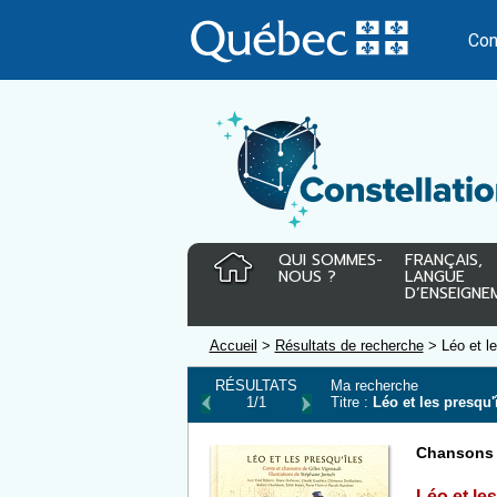
Passer
au
Con
contenu
QUI SOMMES-
FRANÇAIS,
NOUS ?
LANGUE
D’ENSEIGNE
Accueil
>
Résultats de recherche
> Léo et le
RÉSULTATS
Ma recherche
1/1
Titre :
Léo et les presqu'
Chansons
Léo et les