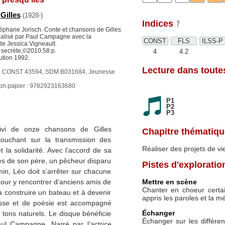
 Gilles
(1928-)
Indices
Stéphane Jorisch. Conte et chansons de Gilles
éalisé par Paul Campagne avec la
CONST
FLS
ILSS-P
 de Jessica Vigneault.
secrète,©2010.58 p.
4
4.2
ution 1992.
Lecture dans toutes
 CONST 43594, SDM B031684, Jeunesse
ion papier : 9782923163680
P1
P2
P3
ivi de onze chansons de Gilles
Chapitre thématiqu
touchant sur la transmission des
Réaliser des projets de vi
et la solidarité. Avec l’accord de sa
ces de son père, un pêcheur disparu
Pistes d'exploratio
in, Léo doit s’arrêter sur chacune
Mettre en scène
pour y rencontrer d’anciens amis de
Chanter en choeur certa
 à construire un bateau et à devenir
appris les paroles et la mé
sse et de poésie est accompagné
Échanger
ux tons naturels. Le disque bénéficie
Échanger sur les différen
aul Campagne. Narré par l’actrice