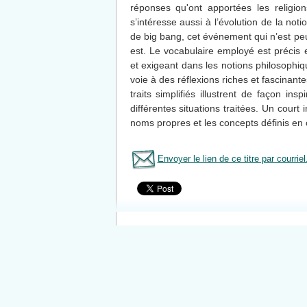
réponses qu'ont apportées les religions
s’intéresse aussi à l’évolution de la not
de big bang, cet événement qui n’est peut
est. Le vocabulaire employé est précis et 
et exigeant dans les notions philosophiq
voie à des réflexions riches et fascinant
traits simplifiés illustrent de façon ins
différentes situations traitées. Un court
noms propres et les concepts définis en 
Envoyer le lien de ce titre par courriel
Tous le livres