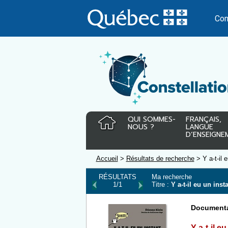
Passer
au
Con
contenu
QUI SOMMES-
FRANÇAIS,
NOUS ?
LANGUE
D’ENSEIGNE
Accueil
>
Résultats de recherche
> Y a-t-il 
RÉSULTATS
Ma recherche
1/1
Titre :
Y a-t-il eu un inst
Documenta
Y a-t-il e