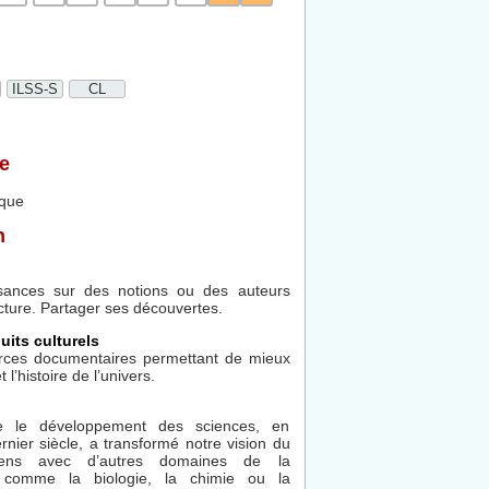
ILSS-S
CL
e
ique
n
sances sur des notions ou des auteurs
cture. Partager ses découvertes.
uits culturels
urces documentaires permettant de mieux
l’histoire de l’univers.
e le développement des sciences, en
rnier siècle, a transformé notre vision du
iens avec d’autres domaines de la
 comme la biologie, la chimie ou la