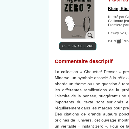
Klein, Éti
Illustré par 
Gallimard jeu
Première par
Dewey 523, 
ISBN
Édit
CHOISIR CE LIVRE
Commentaire descriptif
La collection « Chouette! Penser » p
Minerve, un symbole associé à la réfle
aborde un thème ou une question à tene
les différentes ramifications de la pr
l’histoire de la pensée, suggérant une 
importants du texte sont surlignés en
régulièrement dans les marges pour pré
Des citations de grands auteurs ponct
origines de l’univers, cet ouvrage montr
un véritable « instant zéro ». Pour ce fai