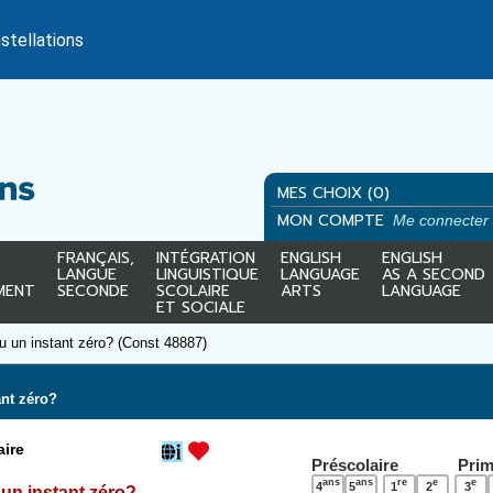
stellations
MES CHOIX (0)
MON COMPTE
Me connecter
FRANÇAIS,
INTÉGRATION
ENGLISH
ENGLISH
LANGUE
LINGUISTIQUE
LANGUAGE
AS A SECOND
MENT
SECONDE
SCOLAIRE
ARTS
LANGUAGE
ET SOCIALE
eu un instant zéro? (Const 48887)
ant zéro?
ire
Préscolaire
Prim
ans
ans
re
e
e
4
5
1
2
3
u un instant zéro?