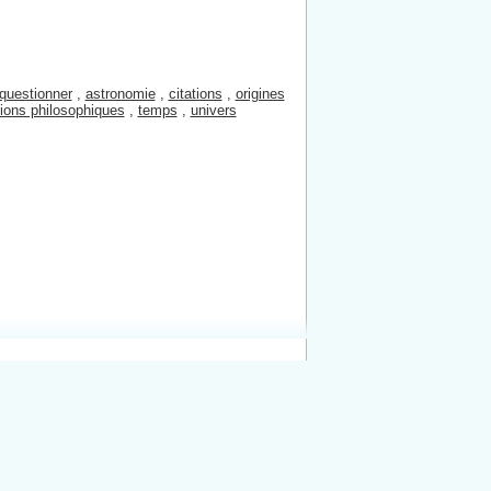
questionner
,
astronomie
,
citations
,
origines
xions philosophiques
,
temps
,
univers