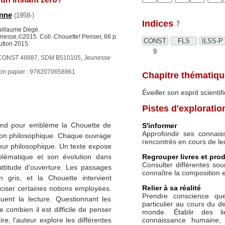
enne
(1958-)
Indices
Guillaume Dégé.
nesse,©2015. Coll. Chouette! Penser, 66 p.
CONST
FLS
ILSS-P
ution 2015.
9
CONST 48887, SDM B510105, Jeunesse
ion papier : 9782070658961
Chapitre thématiqu
Éveiller son esprit scientif
Pistes d'exploratio
rend pour emblème la Chouette de
S'informer
Approfondir ses connais
xion philosophique. Chaque ouvrage
rencontrés en cours de le
ur philosophique. Un texte expose
Regrouper livres et prod
oblématique et son évolution dans
Consulter différentes so
attitude d'ouverture. Les passages
connaître la composition et 
 gris, et la Chouette intervient
Relier à sa réalité
ciser certaines notions employées.
Prendre conscience qu
uent la lecture. Questionnant les
particulier au cours du de
e combien il est difficile de penser
monde. Établir des l
connaissance humaine,
re, l’auteur explore les différentes