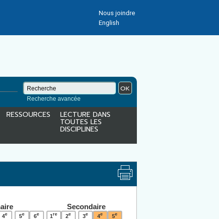
Nous joindre
English
OK
Recherche avancée
RESSOURCES
LECTURE DANS
TOUTES LES
DISCIPLINES
aire
Secondaire
e
e
e
re
e
e
e
e
4
5
6
1
2
3
4
5