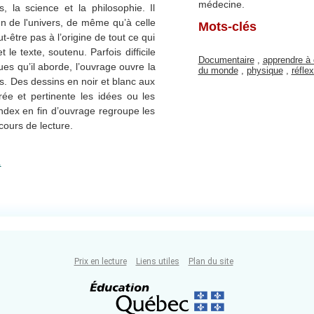
médecine.
, la science et la philosophie. Il
ion de l'univers, de même qu’à celle
Mots-clés
-être pas à l’origine de tout ce qui
le texte, soutenu. Parfois difficile
Documentaire
,
apprendre à 
ues qu’il aborde, l’ouvrage ouvre la
du monde
,
physique
,
réfle
es. Des dessins en noir et blanc aux
pirée et pertinente les idées ou les
 index en fin d’ouvrage regroupe les
cours de lecture.
.
Prix en lecture
Liens utiles
Plan du site