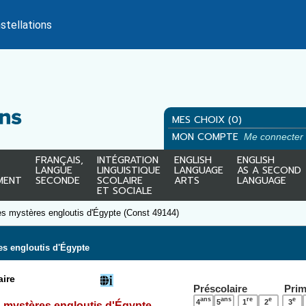
stellations
MES CHOIX (0)
MON COMPTE
Me connecter
FRANÇAIS,
INTÉGRATION
ENGLISH
ENGLISH
LANGUE
LINGUISTIQUE
LANGUAGE
AS A SECOND
MENT
SECONDE
SCOLAIRE
ARTS
LANGUAGE
ET SOCIALE
es mystères engloutis d'Égypte (Const 49144)
es engloutis d'Égypte
ire
Préscolaire
Prim
ans
ans
re
e
e
4
5
1
2
3
es mystères engloutis d'Égypte