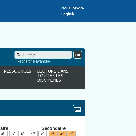
Nous joindre
English
OK
Recherche avancée
RESSOURCES
LECTURE DANS
TOUTES LES
DISCIPLINES
aire
Secondaire
e
e
e
re
e
e
e
e
4
5
6
1
2
3
4
5