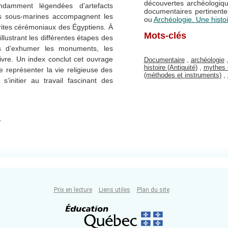
découvertes archéologiqu
ndamment légendées d’artefacts
documentaires pertinen
ues sous-marines accompagnent les
ou
Archéologie. Une histoi
ites cérémoniaux des Égyptiens. À
Mots-clés
illustrant les différentes étapes des
is d’exhumer les monuments, les
e livre. Un index conclut cet ouvrage
Documentaire
,
archéologie
histoire (Antiquité)
,
mythes 
e représenter la vie religieuse des
(méthodes et instruments)
,
s’initier au travail fascinant des
.
Prix en lecture
Liens utiles
Plan du site