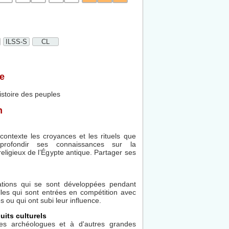
ILSS-S
CL
e
istoire des peuples
n
contexte les croyances et les rituels que
pprofondir ses connaissances sur la
eligieux de l’Égypte antique. Partager ses
isations qui se sont développées pendant
lles qui sont entrées en compétition avec
 ou qui ont subi leur influence.
uits culturels
 des archéologues et à d'autres grandes