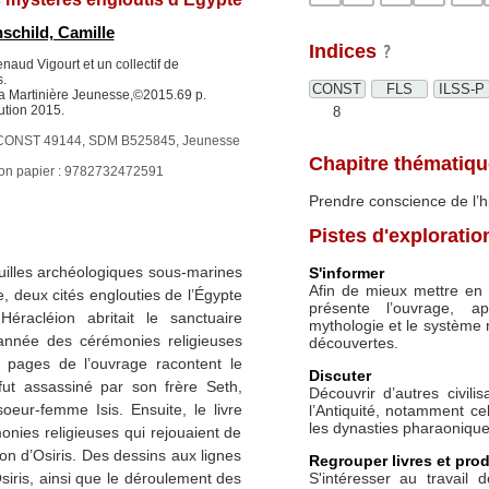
schild, Camille
Indices
enaud Vigourt et un collectif de
.
CONST
FLS
ILSS-P
La Martinière Jeunesse,©2015.69 p.
ution 2015.
8
CONST 49144, SDM B525845, Jeunesse
Chapitre thématiqu
ion papier : 9782732472591
Prendre conscience de l’h
Pistes d'exploratio
ouilles archéologiques sous-marines
S'informer
Afin de mieux mettre en 
, deux cités englouties de l’Égypte
présente l’ouvrage, a
Héracléion abritait le sanctuaire
mythologie et le système r
année des cérémonies religieuses
découvertes.
 pages de l’ouvrage racontent le
Discuter
fut assassiné par son frère Seth,
Découvrir d’autres civil
oeur-femme Isis. Ensuite, le livre
l’Antiquité, notamment ce
les dynasties pharaoniques
onies religieuses qui rejouaient de
ion d’Osiris. Des dessins aux lignes
Regrouper livres et prod
S'intéresser au travail
’Osiris, ainsi que le déroulement des