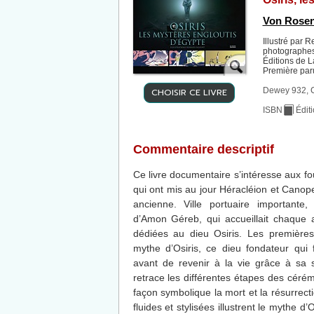
Von Rosen
Illustré par R
photographes
Éditions de 
Première par
CHOISIR CE LIVRE
Dewey 932, 
ISBN
Édit
Commentaire descriptif
Ce livre documentaire s’intéresse aux f
qui ont mis au jour Héracléion et Canope
ancienne. Ville portuaire importante, 
d’Amon Géreb, qui accueillait chaque 
dédiées au dieu Osiris. Les premières
mythe d’Osiris, ce dieu fondateur qui 
avant de revenir à la vie grâce à sa s
retrace les différentes étapes des cérém
façon symbolique la mort et la résurrect
fluides et stylisées illustrent le mythe d