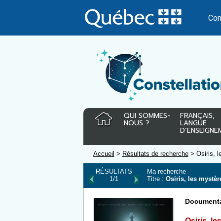
Passer
au
Con
contenu
QUI SOMMES-
FRANÇAIS,
NOUS ?
LANGUE
D’ENSEIGNE
Accueil
>
Résultats de recherche
> Osiris, l
RÉSULTATS
Ma recherche
1/1
Titre :
Osiris, les mystèr
Documenta
Osiris, l