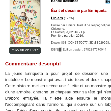
Bande dessinée
Écrit et dessiné par Enriqueta
Liniers
(1973-)
Illustré par Liniers. Traduit de l'espagnol pa
Chisogne.
La Pastèque,©2016.71 p.
Première parution 2016.
Dewey 868, CONST 50077, SDM B629268, 
CHOISIR CE LIVRE
ISBN
Édition papier : 9782897770044
Commentaire descriptif
La jeune Enriqueta a pour projet de dessiner une h
intitulée « Le monstre qui avait trois têtes et deux cha
Cette histoire met en scène une fillette et un monstre qu
d'une armoire, cherche un chapeau pour sa tête qui n'en
D'abord effrayée, la fillette aide ensuite le mon
l'accompagnant dans l'armoire, qui s'ouvre sur un laby
Avec l'aide d'une souris, ils trouvent un chapeau, pu