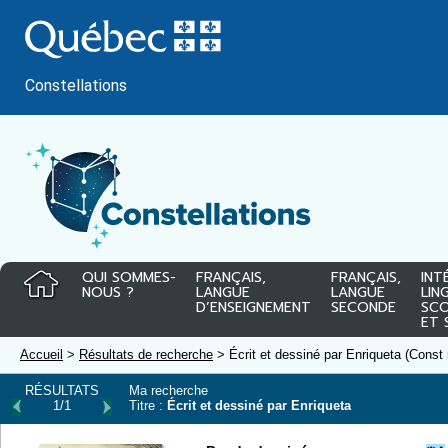
Passer
au
contenu
Constellations
QUI SOMMES-
FRANÇAIS,
FRANÇAIS,
INT
NOUS ?
LANGUE
LANGUE
LIN
D’ENSEIGNEMENT
SECONDE
SCO
ET 
Accueil
>
Résultats de recherche
> Écrit et dessiné par Enriqueta (Const
RÉSULTATS
Ma recherche
1/1
Titre :
Écrit et dessiné par Enriqueta