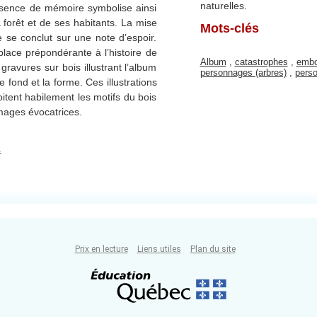
naturelles.
’absence de mémoire symbolise ainsi
a forêt et de ses habitants. La mise
Mots-clés
e se conclut sur une note d’espoir.
lace prépondérante à l’histoire de
Album
,
catastrophes
,
embo
 gravures sur bois illustrant l’album
personnages (arbres)
,
pers
e fond et la forme. Ces illustrations
oitent habilement les motifs du bois
images évocatrices.
.
Prix en lecture
Liens utiles
Plan du site