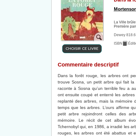
Mortenson
La Ville brûl
Première par
Dewey 818.6
ISBN
Édit
CHOISIR CE LIVRE
Commentaire descriptif
Dans la forêt rouge, les arbres ont p
trouve Sosna, un petit arbre qui fait la
raconte à Sosna qu’un terrible feu a au
ont ensuite coupé et enterré les arbre
replanté des arbres, mais la mémoire 
temps que les arbres. L’ours affirme qu
petit arbre rejoindront celles des arb
mémoire. Le récit de cet album évoq
Tchernobyl qui, en 1986, a irradié les ar
rouges, les arbres ont été abattus et 