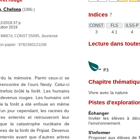
, Chelsea
(1986-)
Indices
e,©2019.37 p.
CONST
FLS
ILSS-P
ution 2019.
3
4.1
4
 M887d, CONST 55095, Jeunesse
Lecture dans toutes
ion papier : 9782360121106
P3
erdu la mémoire. Parmi ceux-ci se
Chapitre thématiqu
 rencontre de l’ours Nesty. Celui-ci
trefois brûlé la forêt. Les humains
Vivre avec la nature
s devenus rouges. Les humains ont
Pistes d'exploratio
de la forêt a été enfouie en même
’un jour cependant, les racines du
Échanger
res enterrés et retrouveront leur
Inviter les élèves à déc
l’environnement.
ue la catastrophe nucléaire de
bres de la forêt de Pripiat. Devenus
S'informer
enterrés avant que d’autres arbres
Proposer aux élèves de f