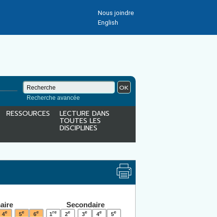
Nous joindre
English
OK
Recherche avancée
RESSOURCES
LECTURE DANS
TOUTES LES
DISCIPLINES
aire
Secondaire
e
e
e
re
e
e
e
e
4
5
6
1
2
3
4
5