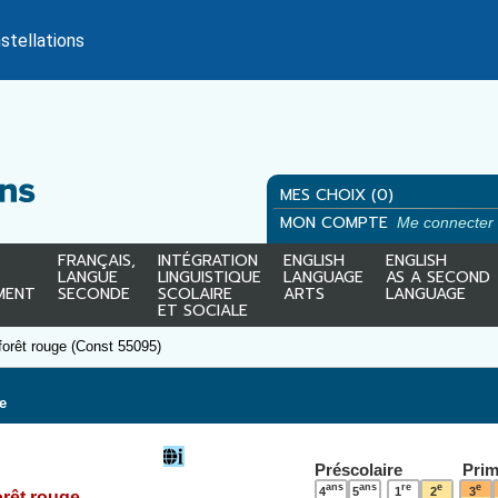
stellations
MES CHOIX (0)
MON COMPTE
Me connecter
FRANÇAIS,
INTÉGRATION
ENGLISH
ENGLISH
LANGUE
LINGUISTIQUE
LANGUAGE
AS A SECOND
MENT
SECONDE
SCOLAIRE
ARTS
LANGUAGE
ET SOCIALE
orêt rouge (Const 55095)
e
Préscolaire
Prim
ans
ans
re
e
e
4
5
1
2
3
orêt rouge