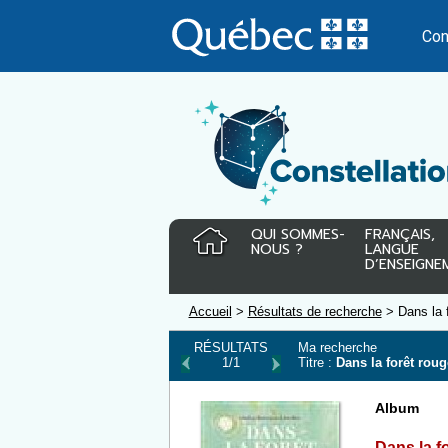
Passer
au
Con
contenu
QUI SOMMES-
FRANÇAIS,
NOUS ?
LANGUE
D’ENSEIGNE
Accueil
>
Résultats de recherche
> Dans la f
RÉSULTATS
Ma recherche
1/1
Titre :
Dans la forêt roug
Album
Dans la f