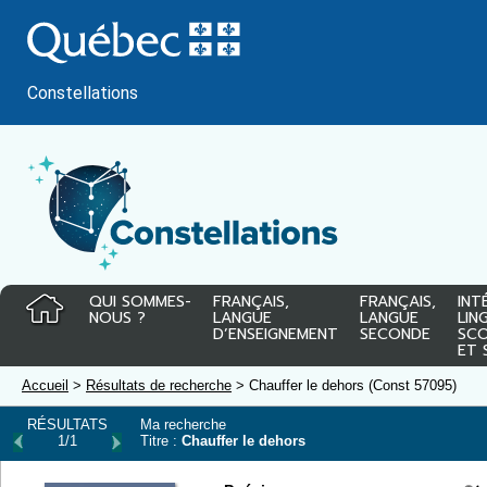
Passer
au
contenu
Constellations
QUI SOMMES-
FRANÇAIS,
FRANÇAIS,
INT
NOUS ?
LANGUE
LANGUE
LIN
D’ENSEIGNEMENT
SECONDE
SCO
ET 
Accueil
>
Résultats de recherche
> Chauffer le dehors (Const 57095)
RÉSULTATS
Ma recherche
1/1
Titre :
Chauffer le dehors