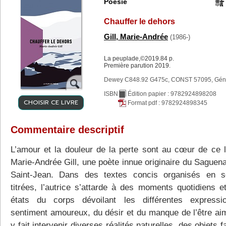
Poésie
Chauffer le dehors
Gill, Marie-Andrée
(1986-)
La peuplade,©2019.84 p.
Première parution 2019.
Dewey C848.92 G475c, CONST 57095, Gén
ISBN
Édition papier : 9782924898208
CHOISIR CE LIVRE
Format pdf : 9782924898345
Commentaire descriptif
L’amour et la douleur de la perte sont au cœur de ce l
Marie-Andrée Gill, une poète innue originaire du Saguen
Saint-Jean. Dans des textes concis organisés en s
titrées, l’autrice s’attarde à des moments quotidiens e
états du corps dévoilant les différentes express
sentiment amoureux, du désir et du manque de l’être aim
y fait intervenir diverses réalités naturelles, des objets f