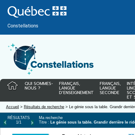
Passer
au
contenu
Constellations
QUI SOMMES-
FRANÇAIS,
FRANÇAIS,
INT
NOUS ?
LANGUE
LANGUE
LIN
D’ENSEIGNEMENT
SECONDE
SCO
ET 
Accueil
>
Résultats de recherche
> Le génie sous la table. Grandir derrièr
RÉSULTATS
Ma recherche
1/1
Titre :
Le génie sous la table. Grandir derrière le rid