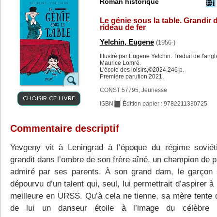
Roman historique
Le génie sous la table. Grandir d
rideau de fer
Yelchin, Eugene
(1956-)
Illustré par Eugene Yelchin. Traduit de l'angl
Maurice Lomré.
L'école des loisirs,©2024.246 p.
Première parution 2021.
CONST 57795, Jeunesse
CHOISIR CE LIVRE
ISBN
Édition papier : 9782211330725
Commentaire descriptif
Yevgeny vit à Leningrad à l’époque du régime soviéti
grandit dans l’ombre de son frère aîné, un champion de p
admiré par ses parents. À son grand dam, le garçon
dépourvu d’un talent qui, seul, lui permettrait d’aspirer à
meilleure en URSS. Qu’à cela ne tienne, sa mère tente d
de lui un danseur étoile à l’image du célèbre M