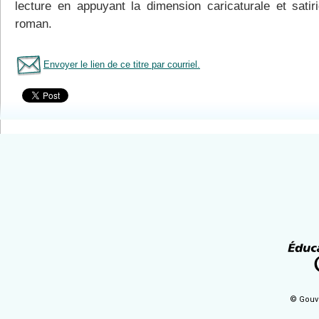
lecture en appuyant la dimension caricaturale et satir
roman.
Envoyer le lien de ce titre par courriel.
Tous le livres
© Gouv