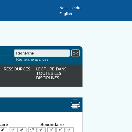
Nous joindre
English
OK
Recherche avancée
RESSOURCES
LECTURE DANS
TOUTES LES
DISCIPLINES
aire
Secondaire
e
e
e
re
e
e
e
e
4
5
6
1
2
3
4
5