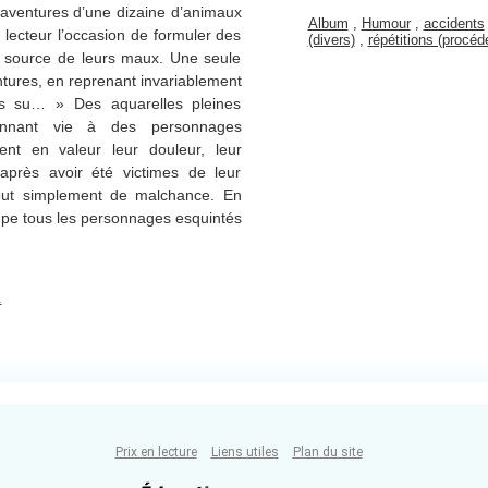
ésaventures d’une dizaine d’animaux
Album
,
Humour
,
accidents
 lecteur l’occasion de formuler des
(divers)
,
répétitions (procéd
 source de leurs maux. Une seule
ures, en reprenant invariablement
ais su… » Des aquarelles pleines
donnant vie à des personnages
tent en valeur leur douleur, leur
après avoir été victimes de leur
tout simplement de malchance. En
roupe tous les personnages esquintés
.
Prix en lecture
Liens utiles
Plan du site