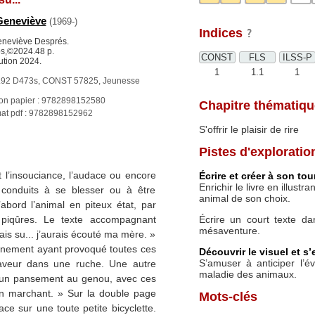
Geneviève
(1969-)
Indices
Geneviève Després.
s,©2024.48 p.
CONST
FLS
ILSS-P
ution 2024.
1
1.1
1
92 D473s, CONST 57825, Jeunesse
ion papier : 9782898152580
Chapitre thématiqu
at pdf : 9782898152962
S'offrir le plaisir de rire
Pistes d'exploratio
 l’insouciance, l’audace ou encore
Écrire et créer à son tou
Enrichir le livre en illus
conduits à se blesser ou à être
animal de son choix.
bord l’animal en piteux état, par
Écrire un court texte da
piqûres. Le texte accompagnant
mésaventure.
vais su... j’aurais écouté ma mère. »
nement ayant provoqué toutes ces
Découvrir le visuel et s’
S’amuser à anticiper l’
 laveur dans une ruche. Une autre
maladie des animaux.
 un pansement au genou, avec ces
é en marchant. » Sur la double page
Mots-clés
ce sur une toute petite bicyclette.