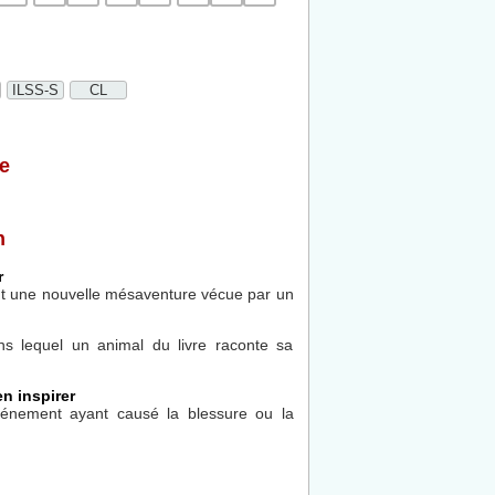
ILSS-S
CL
e
n
r
trant une nouvelle mésaventure vécue par un
ns lequel un animal du livre raconte sa
en inspirer
événement ayant causé la blessure ou la