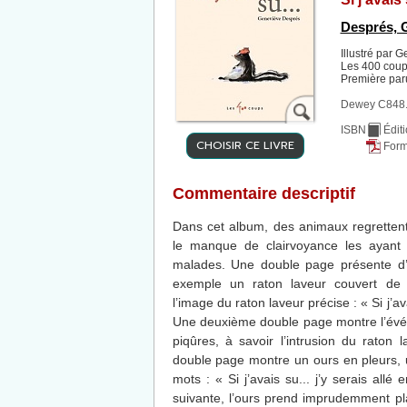
Després, 
Illustré par 
Les 400 coup
Première par
Dewey C848.
ISBN
Édit
CHOISIR CE LIVRE
Form
Commentaire descriptif
Dans cet album, des animaux regrettent
le manque de clairvoyance les ayant 
malades. Une double page présente d’a
exemple un raton laveur couvert de 
l’image du raton laveur précise : « Si j’a
Une deuxième double page montre l’évé
piqûres, à savoir l’intrusion du raton
double page montre un ours en pleurs,
mots : « Si j’avais su... j’y serais all
suivante, l’ours prend imprudemment pla