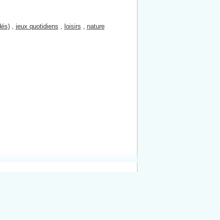
dés)
,
jeux quotidiens
,
loisirs
,
nature