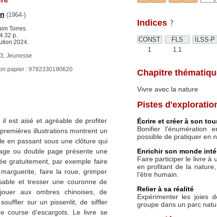
en
(1964-)
Indices
uim Torres.
.32 p.
CONST
FLS
ILSS-P
ution 2024.
1
1.1
, Jeunesse
ion papier : 9782330190620
Chapitre thématiqu
Vivre avec la nature
Pistes d'exploratio
il est aisé et agréable de profiter
Écrire et créer à son tou
Bonifier l'énumération e
 premières illustrations montrent un
possible de pratiquer en n
ille en passant sous une clôture qui
Enrichir son monde inté
page ou double page présente une
Faire participer le livre à
tuée gratuitement, par exemple faire
en profitant de la nature
 marguerite, faire la roue, grimper
l'être humain.
sable et tresser une couronne de
Relier à sa réalité
 jouer aux ombres chinoises, de
Expérimenter les joies d
ouffler sur un pissenlit, de siffler
groupe dans un parc natur
e course d’escargots. Le livre se