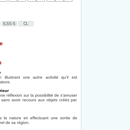
ILSS-S
CL
e
n
r
n illustrant une autre activité qu'il est
ature.
rieur
 une réflexion sur la possibilité de s'amuser
, sans avoir recours aux objets créés par
e la nature en effectuant une sortie de
el de sa région.