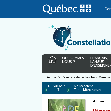
Passer
au
Con
contenu
QUI SOMMES-
FRANÇAIS,
NOUS ?
LANGUE
D’ENSEIGNE
Accueil
>
Résultats de recherche
> Mère nat
RÉSULTATS
Ma recherche
1/1
Titre :
Mère nature
Album
Mère nat