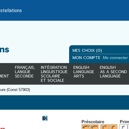
stellations
MES CHOIX (0)
MON COMPTE
Me connecter
FRANÇAIS,
INTÉGRATION
ENGLISH
ENGLISH
LANGUE
LINGUISTIQUE
LANGUAGE
AS A SECOND
MENT
SECONDE
SCOLAIRE
ARTS
LANGUAGE
ET SOCIALE
ure (Const 57903)
Préscolaire
Prim
ans
ans
re
e
e
4
5
1
2
3
ure