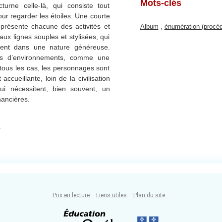
Mots-clés
turne celle-là, qui consiste tout
ur regarder les étoiles. Une courte
présente chacune des activités et
Album
,
énumération (procé
aux lignes souples et stylisées, qui
ment dans une nature généreuse.
ypes d’environnements, comme une
 tous les cas, les personnages sont
ccueillante, loin de la civilisation
i nécessitent, bien souvent, un
nancières.
.
Prix en lecture
Liens utiles
Plan du site