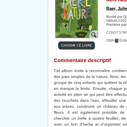
Baer, Juli
Illustré par Q
Hélium,©2024
Première par
CONST 57903
ISBN
Édit
CHOISIR CE LIVRE
Commentaire descriptif
Cet album invite à reconnaître combien 
des joies simples de la nature. Ainsi, les
groupe de cinq enfants qui quittent la v
en marque la limite. Ensuite, chaque 
activité en plein air qui peut être effec
des ricochets dans l’eau, effeuiller une
aux arbres, construire un château de 
fleurs. Il est également possible de
chercher un trèfle à quatre feuilles, de s
avec un brin d’herbe et d’organiser un