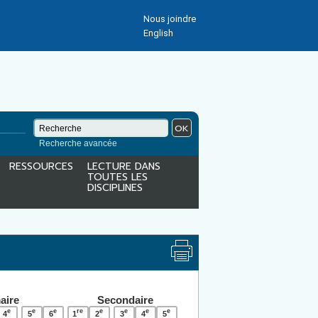
Nous joindre
English
OK
Recherche avancée
RESSOURCES
LECTURE DANS
TOUTES LES
DISCIPLINES
aire
Secondaire
e
e
e
re
e
e
e
e
4
5
6
1
2
3
4
5