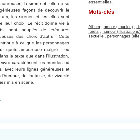
essentielles.
moureuses, la sirène et l’elfe ne se
ngénieuses façons de découvrir le
Mots-clés
m, les sirènes et les elfes sont
e leur choix. Le récit donne vie à
Album
,
amour (couples)
,
d
cts, sont peuplés de créatures
forêts
,
humour (illustrations
sexuelle
,
personnages (elfe
tueuses des choix d’autrui. Cette
ontribue à ce que les personnages
leur quête amoureuse malgré – ou
ans le texte que dans l’illustration,
de vivre caractérisent les mondes où
s, avec leurs lignes généreuses et
’humour, de fantaisie, de vivacité
ages mis en scène.
.