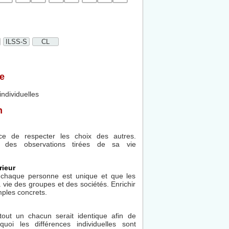
ILSS-S
CL
e
individuelles
n
ce de respecter les choix des autres.
c des observations tirées de sa vie
rieur
chaque personne est unique et que les
a vie des groupes et des sociétés. Enrichir
mples concrets.
ut un chacun serait identique afin de
oi les différences individuelles sont