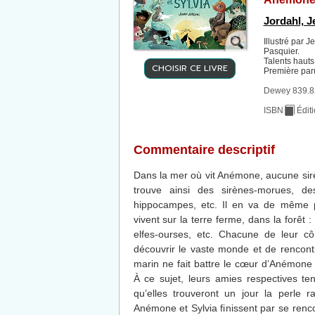
Jordahl, 
Illustré par 
Pasquier.
Talents haut
CHOISIR CE LIVRE
Première par
Dewey 839.8
ISBN
Édit
Commentaire descriptif
Dans la mer où vit Anémone, aucune sirè
trouve ainsi des sirènes-morues, des
hippocampes, etc. Il en va de même p
vivent sur la terre ferme, dans la forêt :
elfes-ourses, etc. Chacune de leur c
découvrir le vaste monde et de rencon
marin ne fait battre le cœur d’Anémone 
À ce sujet, leurs amies respectives te
qu’elles trouveront un jour la perle r
Anémone et Sylvia finissent par se rencon