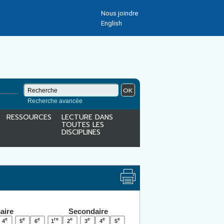
Nous joindre
English
OK
Recherche avancée
RESSOURCES
LECTURE DANS
TOUTES LES
DISCIPLINES
aire
Secondaire
e
e
e
re
e
e
e
e
4
5
6
1
2
3
4
5