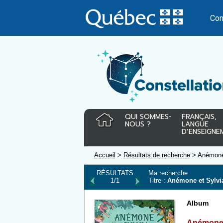
Passer
au
Con
contenu
QUI SOMMES-
FRANÇAIS,
NOUS ?
LANGUE
D’ENSEIGNE
Accueil
>
Résultats de recherche
> Anémone 
RÉSULTATS
Ma recherche
1/1
Titre :
Anémone et Sylvi
Album
Anémone 