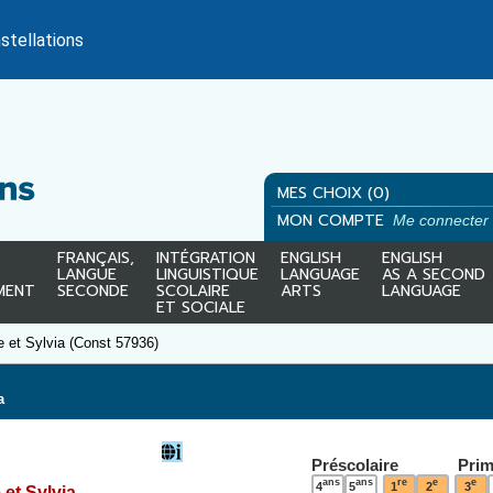
stellations
MES CHOIX (0)
MON COMPTE
Me connecter
FRANÇAIS,
INTÉGRATION
ENGLISH
ENGLISH
LANGUE
LINGUISTIQUE
LANGUAGE
AS A SECOND
MENT
SECONDE
SCOLAIRE
ARTS
LANGUAGE
ET SOCIALE
et Sylvia (Const 57936)
a
Préscolaire
Prim
ans
ans
re
e
e
4
5
1
2
3
et Sylvia