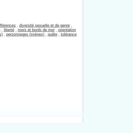
ifférences
,
diversité sexuelle et de genre
,
)
,
liberté
,
mers et bords de mer
,
orientation
s)
,
personnages (sirènes)
,
quête
,
tolérance