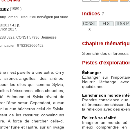
Jenny
(1989-)
Indices
Jenny Jordahl. Traduit du norvégien par Aude
CONST
FLS
ILSS-P
s,©2017.41 p.
ution 2017.
3
288 J82a, CONST 57936, Jeunesse
Chapitre thématiqu
ion papier : 9782362666452
S'enrichir des différences 
Pistes d'exploratio
ne n’est pareille à une autre. On y
Échanger
Échanger sur l’importan
 sirènes-anguilles, des sirènes-
Nourrir l’échange ave
our les elfes qui, comme Sylvia,
quotidienne.
 elfes-hérissonnes, elfes-chouettes,
Enrichir son monde inté
ôté, Anémone et Sylvia rêvent de
Prendre conscience que 
trer l’âme sœur. Cependant, aucun
différences enrichissent l
ni aucun bûcheron celui de Sylvia.
la réflexion avec des exe
ntent de les rassurer, convaincues
Relier à sa réalité
are. À force de chercher celle-ci,
Imaginer un monde où to
mieux comprendre en qu
trer l’une et l’autre, sur un rivage