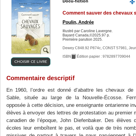
Docu-fiction
Comment sauver des chevaux 
Poulin, Andrée
Illustré par Caroline Lavergne.
Bayard Canada,©2025.97 p.
Première parution 2025.
Dewey C848.92 P874c, CONST 57981, Jeu
ISBN
Édition papier : 9782897709044
CHOISIR CE LIVRE
Commentaire descriptif
En 1960, l’ordre est donné d’abattre les chevaux de l
Sable, située au large de la Nouvelle-Écosse. Fe
opposée à cette décision, une enseignante ontarienne inv
élèves à envoyer des lettres de protestation au premier 
canadien de l’époque, John Diefenbaker. Des élèves d
écoles leur emboîtent le pas, et voilà que de très nom
missives de partout à travers le pays parviennent à 