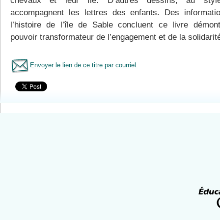
chevaux et leur île. D’autres dessins, au style
accompagnent les lettres des enfants. Des informati
l’histoire de l’île de Sable concluent ce livre démont
pouvoir transformateur de l’engagement et de la solidarit
Envoyer le lien de ce titre par courriel.
Tous le livres