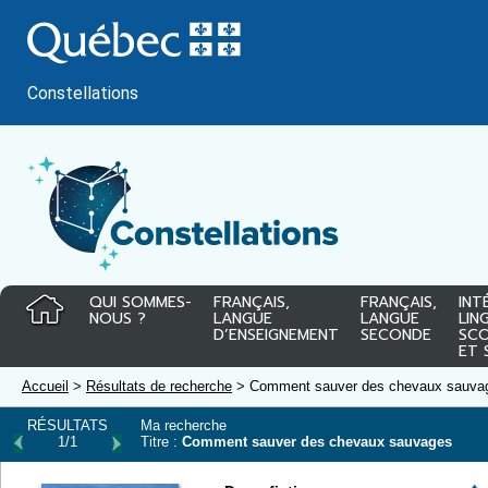
Passer
au
contenu
Constellations
QUI SOMMES-
FRANÇAIS,
FRANÇAIS,
INT
NOUS ?
LANGUE
LANGUE
LIN
D’ENSEIGNEMENT
SECONDE
SCO
ET 
Accueil
>
Résultats de recherche
> Comment sauver des chevaux sauvag
RÉSULTATS
Ma recherche
1/1
Titre :
Comment sauver des chevaux sauvages