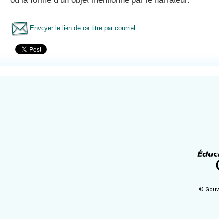
ou la forme d’un objet mentionné par le narrateur.
Envoyer le lien de ce titre par courriel.
Tous le livres
© Gouv