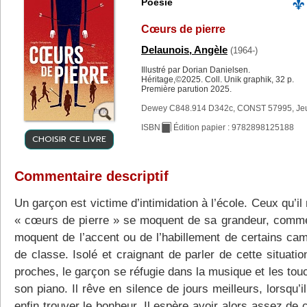
Poésie
Cœurs de pierre
Delaunois, Angèle
(1964-)
Illustré par Dorian Danielsen.
Héritage,©2025. Coll. Unik graphik, 32 p.
Première parution 2025.
Dewey C848.914 D342c, CONST 57995, Je
ISBN
Édition papier : 9782898125188
CHOISIR CE LIVRE
Commentaire descriptif
Un garçon est victime d’intimidation à l’école. Ceux qu’
« cœurs de pierre » se moquent de sa grandeur, comme
moquent de l’accent ou de l’habillement de certains ca
de classe. Isolé et craignant de parler de cette situati
proches, le garçon se réfugie dans la musique et les tou
son piano. Il rêve en silence de jours meilleurs, lorsqu’i
enfin trouver le bonheur. Il espère avoir alors assez de