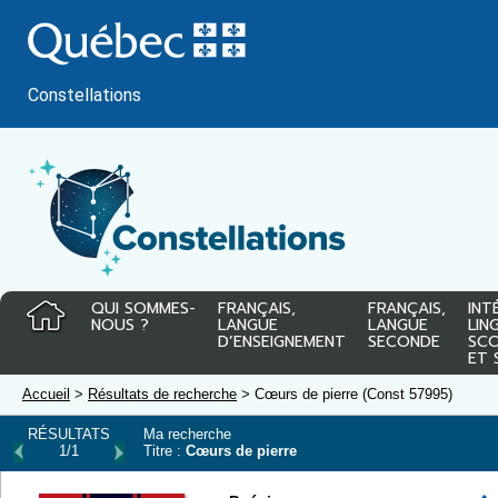
Passer
au
contenu
Constellations
QUI SOMMES-
FRANÇAIS,
FRANÇAIS,
INT
NOUS ?
LANGUE
LANGUE
LIN
D’ENSEIGNEMENT
SECONDE
SCO
ET 
Accueil
>
Résultats de recherche
> Cœurs de pierre (Const 57995)
RÉSULTATS
Ma recherche
1/1
Titre :
Cœurs de pierre