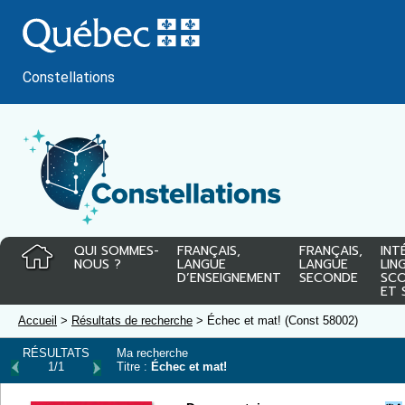
Passer
au
contenu
Constellations
QUI SOMMES-
FRANÇAIS,
FRANÇAIS,
INT
NOUS ?
LANGUE
LANGUE
LIN
D’ENSEIGNEMENT
SECONDE
SCO
ET 
Accueil
>
Résultats de recherche
> Échec et mat! (Const 58002)
RÉSULTATS
Ma recherche
1/1
Titre :
Échec et mat!