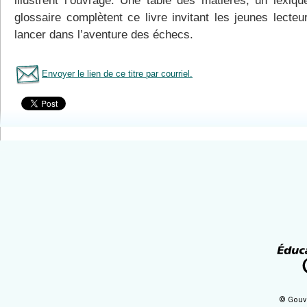
illustrent l’ouvrage. Une table des matières, un lexiqu
glossaire complètent ce livre invitant les jeunes lecteu
lancer dans l’aventure des échecs.
Envoyer le lien de ce titre par courriel.
Tous le livres
© Gouv