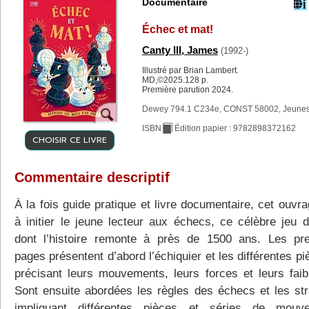
Documentaire
Échec et mat!
Canty III, James
(1992-)
Illustré par Brian Lambert.
MD,©2025.128 p.
Première parution 2024.
Dewey 794.1 C234e, CONST 58002, Jeune
ISBN
Édition papier : 9782898372162
CHOISIR CE LIVRE
Commentaire descriptif
À la fois guide pratique et livre documentaire, cet ouvr
à initier le jeune lecteur aux échecs, ce célèbre jeu d
dont l’histoire remonte à près de 1500 ans. Les pr
pages présentent d’abord l’échiquier et les différentes p
précisant leurs mouvements, leurs forces et leurs faib
Sont ensuite abordées les règles des échecs et les str
impliquant différentes pièces et séries de mouve