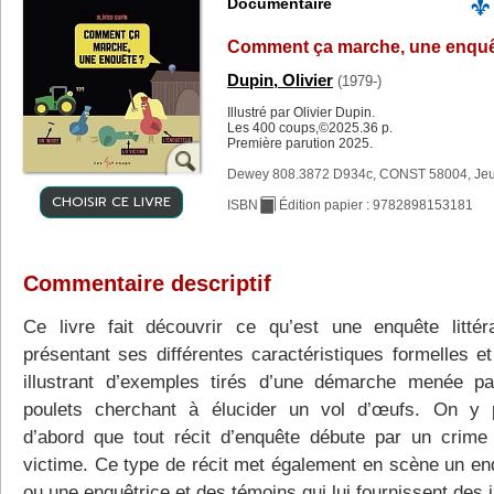
Documentaire
Comment ça marche, une enqu
Dupin, Olivier
(1979-)
Illustré par Olivier Dupin.
Les 400 coups,©2025.36 p.
Première parution 2025.
Dewey 808.3872 D934c, CONST 58004, Je
CHOISIR CE LIVRE
ISBN
Édition papier : 9782898153181
Commentaire descriptif
Ce livre fait découvrir ce qu’est une enquête littér
présentant ses différentes caractéristiques formelles et
illustrant d’exemples tirés d’une démarche menée p
poulets cherchant à élucider un vol d’œufs. On y 
d’abord que tout récit d’enquête débute par un crime
victime. Ce type de récit met également en scène un en
ou une enquêtrice et des témoins qui lui fournissent des 