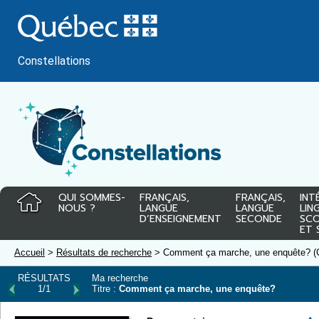
Passer
au
contenu
Constellations
QUI SOMMES-
FRANÇAIS,
FRANÇAIS,
INT
NOUS ?
LANGUE
LANGUE
LIN
D’ENSEIGNEMENT
SECONDE
SCO
ET 
Accueil
>
Résultats de recherche
> Comment ça marche, une enquête? (
RÉSULTATS
Ma recherche
1/1
Titre :
Comment ça marche, une enquête?