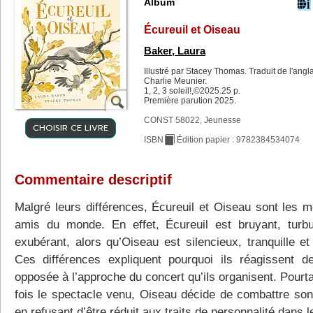
Album
Écureuil et Oiseau
Baker, Laura
Illustré par Stacey Thomas. Traduit de l'angl
Charlie Meunier.
1, 2, 3 soleil!,©2025.25 p.
Première parution 2025.
CONST 58022, Jeunesse
CHOISIR CE LIVRE
ISBN
Édition papier : 9782384534074
Commentaire descriptif
Malgré leurs différences, Écureuil et Oiseau sont les me
amis du monde. En effet, Écureuil est bruyant, turbu
exubérant, alors qu’Oiseau est silencieux, tranquille et
Ces différences expliquent pourquoi ils réagissent d
opposée à l’approche du concert qu’ils organisent. Pourt
fois le spectacle venu, Oiseau décide de combattre son
en refusant d’être réduit aux traits de personnalité dans 