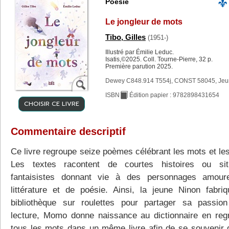
Poésie
Le jongleur de mots
Tibo, Gilles
(1951-)
Illustré par Émilie Leduc.
Isatis,©2025. Coll. Tourne-Pierre, 32 p.
Première parution 2025.
Dewey C848.914 T554j, CONST 58045, Je
ISBN
Édition papier : 9782898431654
CHOISIR CE LIVRE
Commentaire descriptif
Ce livre regroupe seize poèmes célébrant les mots et les
Les textes racontent de courtes histoires ou sit
fantaisistes donnant vie à des personnages amour
littérature et de poésie. Ainsi, la jeune Ninon fabri
bibliothèque sur roulettes pour partager sa passio
lecture, Momo donne naissance au dictionnaire en reg
tous les mots dans un même livre afin de se souvenir