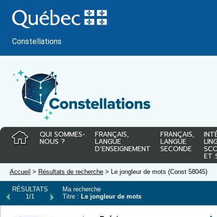
Passer
au
contenu
Constellations
QUI SOMMES-
FRANÇAIS,
FRANÇAIS,
INT
NOUS ?
LANGUE
LANGUE
LIN
D’ENSEIGNEMENT
SECONDE
SCO
ET 
Accueil
>
Résultats de recherche
> Le jongleur de mots (Const 58045)
RÉSULTATS
Ma recherche
1/1
Titre :
Le jongleur de mots