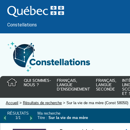
Passer
au
contenu
Constellations
QUI SOMMES-
FRANÇAIS,
FRANÇAIS,
INT
NOUS ?
LANGUE
LANGUE
LIN
D’ENSEIGNEMENT
SECONDE
SCO
ET 
Accueil
>
Résultats de recherche
> Sur la vie de ma mère (Const 58050)
RÉSULTATS
Ma recherche
1/1
Titre :
Sur la vie de ma mère