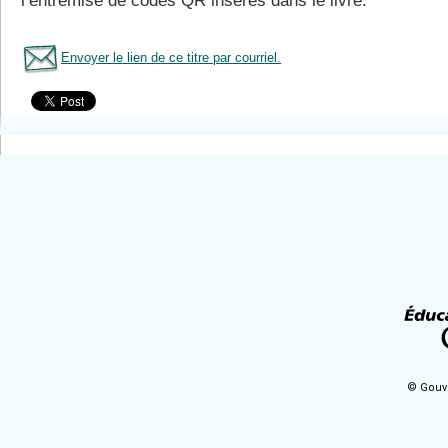
l’entremise de codes QR insérés dans le livre.
Envoyer le lien de ce titre par courriel.
Tous le livres
© Gouv