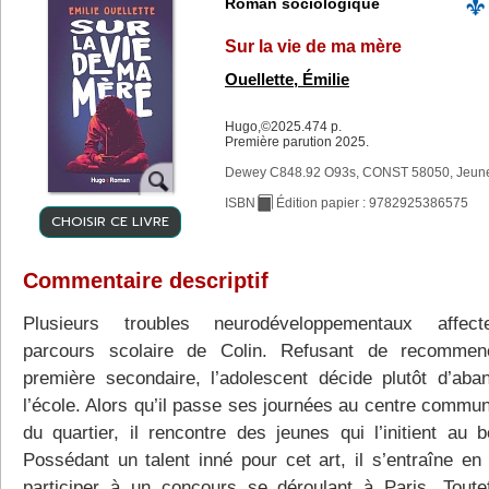
Roman sociologique
Sur la vie de ma mère
Ouellette, Émilie
Hugo,©2025.474 p.
Première parution 2025.
Dewey C848.92 O93s, CONST 58050, Jeun
ISBN
Édition papier : 9782925386575
CHOISIR CE LIVRE
Commentaire descriptif
Plusieurs troubles neurodéveloppementaux affect
parcours scolaire de Colin. Refusant de recommen
première secondaire, l’adolescent décide plutôt d’aba
l’école. Alors qu’il passe ses journées au centre commun
du quartier, il rencontre des jeunes qui l’initient au b
Possédant un talent inné pour cet art, il s’entraîne en
participer à un concours se déroulant à Paris. Toutef