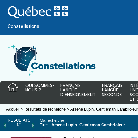
Passer
au
contenu
Constellations
QUI SOMMES-
FRANÇAIS,
FRANÇAIS,
INT
NOUS ?
LANGUE
LANGUE
LIN
D’ENSEIGNEMENT
SECONDE
SCO
ET 
Accueil
>
Résultats de recherche
> Arsène Lupin. Gentleman Cambrioleur
RÉSULTATS
Ma recherche
1/1
Titre :
Arsène Lupin. Gentleman Cambrioleur