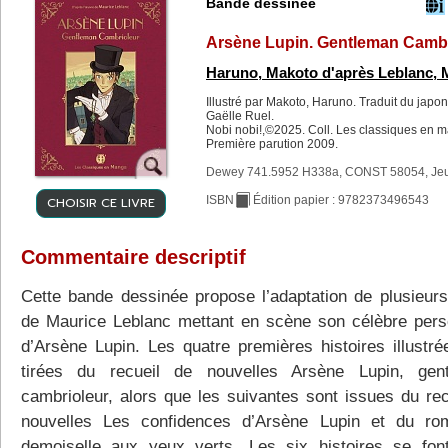
Bande dessinée
Arsène Lupin. Gentleman Cambr
Haruno, Makoto d'après Leblanc, 
Illustré par Makoto, Haruno. Traduit du japon
Gaëlle Ruel.
Nobi nobi!,©2025. Coll. Les classiques en m
Première parution 2009.
Dewey 741.5952 H338a, CONST 58054, Je
CHOISIR CE LIVRE
ISBN
Édition papier : 9782373496543
Commentaire descriptif
Cette bande dessinée propose l’adaptation de plusieurs
de Maurice Leblanc mettant en scène son célèbre per
d’Arsène Lupin. Les quatre premières histoires illustré
tirées du recueil de nouvelles Arsène Lupin, gen
cambrioleur, alors que les suivantes sont issues du rec
nouvelles Les confidences d’Arsène Lupin et du r
demoiselle aux yeux verts. Les six histoires se fon