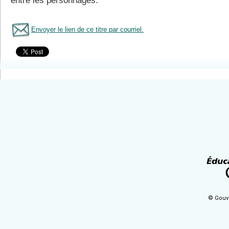
entre les personnages.
Envoyer le lien de ce titre par courriel.
Tous le livres
© Gouv