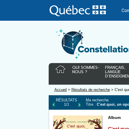
Passer
au
Con
contenu
QUI SOMMES-
FRANÇAIS,
NOUS ?
LANGUE
D’ENSEIGNE
Accueil
>
Résultats de recherche
> C'est qu
RÉSULTATS
Ma recherche
1/1
Titre :
C'est quoi, un o
Album
C'est qu