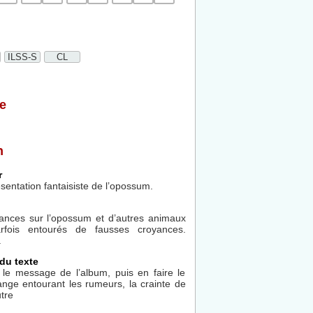
ILSS-S
CL
e
n
r
ésentation fantaisiste de l’opossum.
ances sur l’opossum et d’autres animaux
rfois entourés de fausses croyances.
.
du texte
le message de l’album, puis en faire le
ange entourant les rumeurs, la crainte de
utre