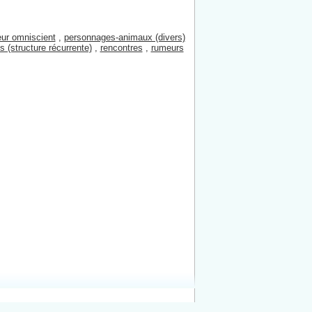
eur omniscient
,
personnages-animaux (divers)
ts (structure récurrente)
,
rencontres
,
rumeurs