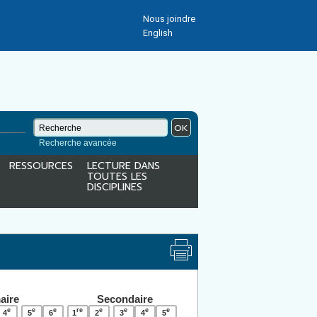
Nous joindre
English
OK
Recherche avancée
RESSOURCES
LECTURE DANS
TOUTES LES
DISCIPLINES
aire
Secondaire
e
e
e
re
e
e
e
e
4
5
6
1
2
3
4
5