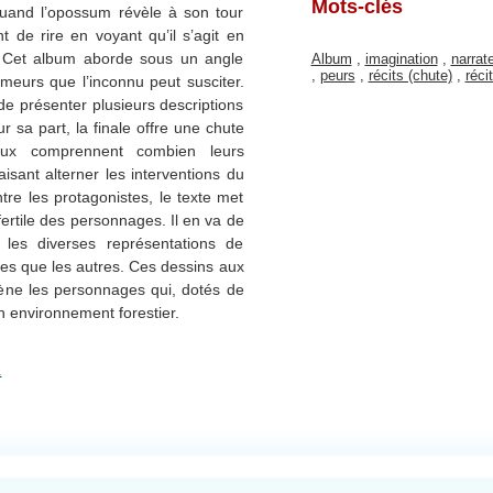
Mots-clés
t quand l’opossum révèle à son tour
t de rire en voyant qu’il s’agit en
e. Cet album aborde sous un angle
Album
,
imagination
,
narrat
,
peurs
,
récits (chute)
,
réci
umeurs que l’inconnu peut susciter.
de présenter plusieurs descriptions
 sa part, la finale offre une chute
aux comprennent combien leurs
isant alterner les interventions du
tre les protagonistes, le texte met
fertile des personnages. Il en va de
 les diverses représentations de
nes que les autres. Ces dessins aux
ène les personnages qui, dotés de
n environnement forestier.
.