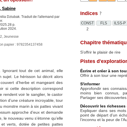
 Sabine
Indices
milia Dziubak. Traduit de l'allemand par
r.
CONST
FLS
ILSS-P
2025.28 p.
ution 2024.
2
, Jeunesse
Chapitre thématiqu
ion papier : 9782354137458
S'offrir le plaisir de rire
Pistes d'exploratio
. Ignorant tout de cet animal, elle
Écrire et créer à son tou
Offrir à son tour une repr
sujet. Le hérisson lui décrit alors
 couvert d’herbe et mangeant des
S'informer
Approfondir ses connaiss
oir si cette description correspond
moins bien connus, pa
 rendent voir le sanglier, le castor
Partager ses découvertes
ption d’une créature incroyable, tour
Découvrir les richesses 
ou monstre marin à six pattes vivant
Expliquer dans ses mots 
opossum approche d’eux et demande
point de départ d’un éch
fie, le nouveau venu s’étonne qu’elle
l’inconnu et la peur de l’A
et verts, dotée de petites pattes