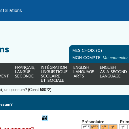
stellations
MES CHOIX (0)
MON COMPTE
Me connecter
FRANÇAIS,
INTÉGRATION
ENGLISH
ENGLISH
LANGUE
LINGUISTIQUE
LANGUAGE
AS A SECOND
MENT
SECONDE
SCOLAIRE
ARTS
LANGUAGE
ET SOCIALE
oi, un opossum? (Const 58072)
possum?
Préscolaire
Prim
ans
ans
re
e
e
4
5
1
2
3
oi, un opossum?