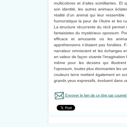
multicolores et d’ailes scintillantes. E
son identité, les autres animaux éclaten
réalité d’un animal qui leur ressembl
humoristique la peur de l’Autre et les r
La structure récurrente du récit permet 
fantaisistes du mystérieux opossum. Pour
efficace et amusante où les anim
appréhensions n’étaient pas fondées. Fa
narrateur omniscient et les échanges en
en valeur de façon vivante l’imagination 
même pour les dessins qui illustrent
l’opossum, toutes plus étonnantes les u
couleurs terre mettent également en sc
grands yeux expressifs, évoluent dans u
Envoyer le lien de ce titre par courriel