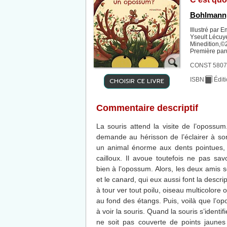
Bohlmann,
Illustré par E
Yseult Lécuye
Minedition,©
Première par
CONST 58072
CHOISIR CE LIVRE
ISBN
Édit
Commentaire descriptif
La souris attend la visite de l’opossum
demande au hérisson de l’éclairer à son 
un animal énorme aux dents pointues,
cailloux. Il avoue toutefois ne pas sav
bien à l’opossum. Alors, les deux amis se
et le canard, qui eux aussi font la descri
à tour ver tout poilu, oiseau multicolore 
au fond des étangs. Puis, voilà que l’
à voir la souris. Quand la souris s’identi
ne soit pas couverte de points jaunes 