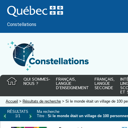
Passer
au
contenu
Constellations
QUI SOMMES-
FRANÇAIS,
FRANÇAIS,
INT
NOUS ?
LANGUE
LANGUE
LIN
D’ENSEIGNEMENT
SECONDE
SCO
ET 
Accueil
>
Résultats de recherche
> Si le monde était un village de 100 p
RÉSULTATS
Ma recherche
1/1
Titre :
Si le monde était un village de 100 personne