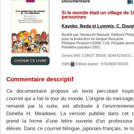
Documentaire
Si le monde était un village de 1
personnes
Kayoko, Ikeda et Lummis, C. Doug
Illustré par Yamauchi Masumi. Editions Phili
pour la traduction en langue française.
Philippe Picquier,©2008. Coll. Picquier jeun
Première parution 2001.
Dewey 895, CONST 39509, SDM A230031, 
CHOISIR CE LIVRE
ISBN
Édition papier : 9782809700435
Commentaire descriptif
Ce documentaire propose un texte percutant inspi
courriel qui a fait le tour du monde. L’origine du message,
remanié par la suite, est attribuée à l’environnemen
Donella H. Meadows. La version publiée dans cet 
prend la forme d’une lettre ouverte d’un professeu
élèves. Dans ce courriel bilingue, japonais-français, le n