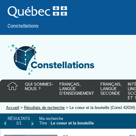
Passer
au
contenu
Constellations
QUI SOMMES-
FRANÇAIS,
FRANÇAIS,
INT
NOUS ?
LANGUE
LANGUE
LIN
D’ENSEIGNEMENT
SECONDE
SCO
ET 
Accueil
>
Résultats de recherche
> Le coeur et la bouteille (Const 42034)
RÉSULTATS
Ma recherche
1/1
Titre :
Le coeur et la bouteille