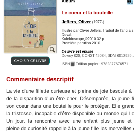
Album
Le coeur et la bouteille
Jeffers, Oliver
(1977-)
Illustré par Oliver Jeffers. Traduit de l'anglai
Duval.
Kaléidoscope,©2010.32 p.
Première parution 2010.
Ce livre est épuisé
Dewey 828, CONST 42034, SDM B012929, 
CHOISIR CE LIVRE
ISBN
Édition papier : 9782877676571
Commentaire descriptif
La vie d’une fillette curieuse et pleine de joie bascule à 
de la disparition d’un être cher. Désemparée, la jeune f
son coeur dans une bouteille pour le protéger. Elle gran
la tristesse, incapable d’être disponible au monde qui l’
Un jour, la rencontre avec une enfant plus jeune et
pleine de curiosité rappelle à la jeune fille les merveilles 