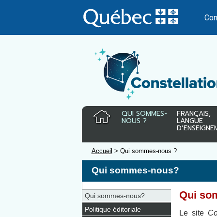
Passer
au
Con
contenu
QUI SOMMES-
FRANÇAIS,
NOUS ?
LANGUE
D’ENSEIGNE
Accueil
> Qui sommes-nous ?
Qui sommes-nous?
Qui so
Qui sommes-nous?
Politique éditoriale
Le site
Co