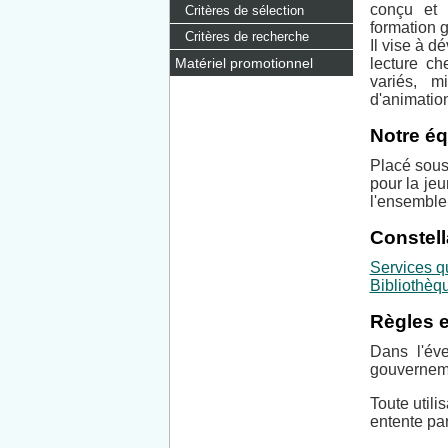
conçu et 
Critères de sélection
formation 
Critères de recherche
Il vise à d
Matériel promotionnel
lecture ch
variés, m
d'animation
Notre é
Placé sous 
pour la je
l'ensemble
Constell
Services q
Bibliothèq
Règles e
Dans l'éve
gouverneme
Toute utili
entente par