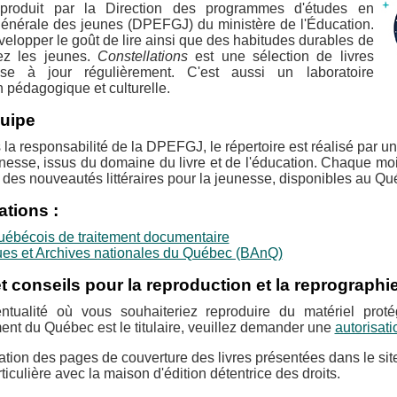
produit par la Direction des programmes d'études en
générale des jeunes (DPEFGJ) du ministère de l'Éducation.
évelopper le goût de lire ainsi que des habitudes durables de
ez les jeunes.
Constellations
est une sélection de livres
ise à jour régulièrement. C'est aussi un laboratoire
 pédagogique et culturelle.
quipe
la responsabilité de la DPEFGJ, le répertoire est réalisé par un
unesse, issus du domaine du livre et de l'éducation. Chaque mo
 des nouveautés littéraires pour la jeunesse, disponibles au Qu
ations :
uébécois de traitement documentaire
ues et Archives nationales du Québec (BAnQ)
t conseils pour la reproduction et la reprographi
ntualité où vous souhaiteriez reproduire du matériel prot
nt du Québec est le titulaire, veuillez demander une
autorisat
sation des pages de couverture des livres présentées dans le si
ticulière avec la maison d'édition détentrice des droits.