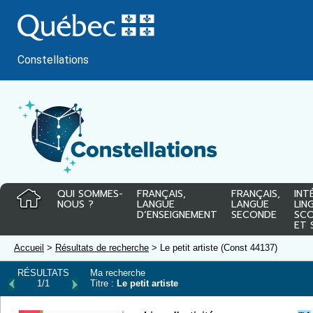
Passer
au
contenu
Constellations
QUI SOMMES-
FRANÇAIS,
FRANÇAIS,
INT
NOUS ?
LANGUE
LANGUE
LIN
D’ENSEIGNEMENT
SECONDE
SCO
ET 
Accueil
>
Résultats de recherche
> Le petit artiste (Const 44137)
RÉSULTATS
Ma recherche
1/1
Titre :
Le petit artiste