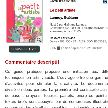
Livre d'activités
Le petit artiste
Lannoy, Gaëtane
Illustré par Gaëtane Lannoy.
Casterman,©2010. Coll. Les grands livres. Act
Première parution 2005.
Ce livre est épuisé
Dewey 702, CONST 44137, SDM B005325, 
CHOISIR CE LIVRE
ISBN
Édition papier : 9782203024823
Commentaire descriptif
Ce guide pratique propose une initiation aux diff
techniques en arts visuels. L’ouvrage offre une gamme
d’activités pour stimuler la créativité. Le documenta
divisé en deux parties. La première est consacrée au m
de base : crayons, feutres, pastels, encre ou peintu
textes brefs sont appuyés par de nombreuses illustrati
suggèrent des résultats possibles. La deuxième partie 