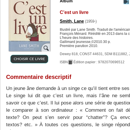
Album
C'est un livre
Smith, Lane
(1959-)
Illustré par Lane Smith. Traduit de l'américa
François Ménard. Réédité en 2013 dans la co
L'heure des histoires.
Gallimard jeunesse,©2010.30 p.
Première parution 2010.
Dewey 818, CONST 44631, SDM B111882, 
CHOISIR CE LIVRE
ISBN
Édition papier : 9782070696512
Commentaire descriptif
Un jeune âne demande à un singe ce qu’il tient entre ses
Le singe lui dit que c’est un livre, mais l’âne ne sem
savoir ce que c’est. Il lui pose alors une série de questi
le comparer à son ordinateur : « Comment on fait déf
texte? On peut s’en servir pour “chatter”? Ça env
textos? etc. » À toutes ces questions, le singe répond