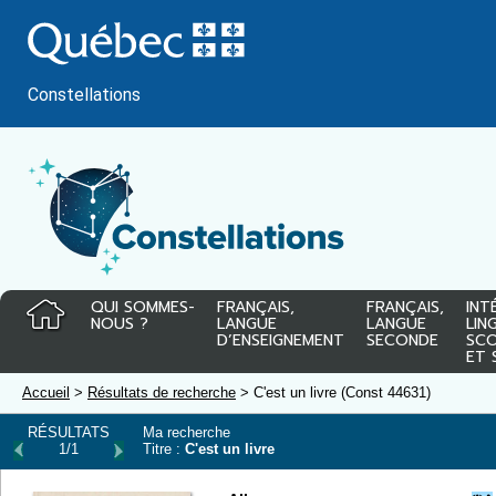
Passer
au
contenu
Constellations
QUI SOMMES-
FRANÇAIS,
FRANÇAIS,
INT
NOUS ?
LANGUE
LANGUE
LIN
D’ENSEIGNEMENT
SECONDE
SCO
ET 
Accueil
>
Résultats de recherche
> C'est un livre (Const 44631)
RÉSULTATS
Ma recherche
1/1
Titre :
C'est un livre