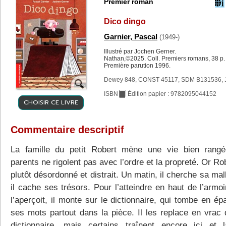
Premier roman
Dico dingo
Garnier, Pascal
(1949-)
Illustré par Jochen Gerner.
Nathan,©2025. Coll. Premiers romans, 38 p.
Première parution 1996.
Dewey 848, CONST 45117, SDM B131536, 
ISBN
Édition papier : 9782095044152
CHOISIR CE LIVRE
Commentaire descriptif
La famille du petit Robert mène une vie bien rang
parents ne rigolent pas avec l’ordre et la propreté. Or Ro
plutôt désordonné et distrait. Un matin, il cherche sa mal
il cache ses trésors. Pour l’atteindre en haut de l’armoi
l’aperçoit, il monte sur le dictionnaire, qui tombe en épa
ses mots partout dans la pièce. Il les replace en vrac 
dictionnaire, mais certains traînent encore ici et 