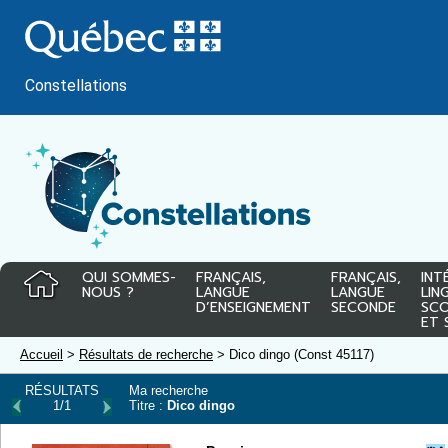
Passer
au
contenu
Constellations
QUI SOMMES-
FRANÇAIS,
FRANÇAIS,
INT
NOUS ?
LANGUE
LANGUE
LIN
D’ENSEIGNEMENT
SECONDE
SCO
ET 
Accueil
>
Résultats de recherche
> Dico dingo (Const 45117)
RÉSULTATS
Ma recherche
1/1
Titre :
Dico dingo