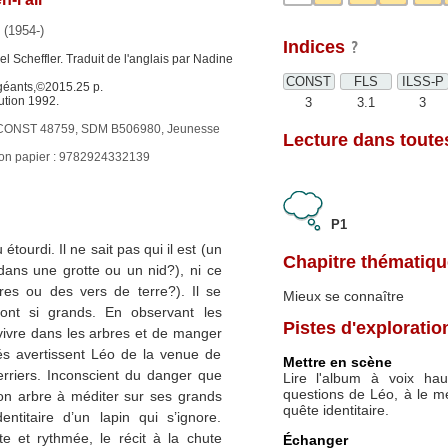
(1954-)
Indices
xel Scheffler. Traduit de l'anglais par Nadine
CONST
FLS
ILSS-P
éants,©2015.25 p.
ution 1992.
3
3.1
3
CONST 48759, SDM B506980, Jeunesse
Lecture dans toutes
ion papier : 9782924332139
P1
étourdi. Il ne sait pas qui il est (un
Chapitre thématiqu
(dans une grotte ou un nid?), ni ce
es ou des vers de terre?). Il se
Mieux se connaître
nt si grands. En observant les
Pistes d'exploratio
 vivre dans les arbres et de manger
lés avertissent Léo de la venue de
Mettre en scène
terriers. Inconscient du danger que
Lire l'album à voix ha
questions de Léo, à le m
son arbre à méditer sur ses grands
quête identitaire.
ntitaire d’un lapin qui s’ignore.
te et rythmée, le récit à la chute
Échanger