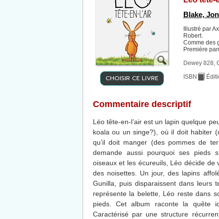
Blake, Jon
Illustré par A
Robert.
Comme des g
Première par
Dewey 828, 
CHOISIR CE LIVRE
ISBN
Édit
Commentaire descriptif
Léo tête-en-l’air est un lapin quelque peu 
koala ou un singe?), où il doit habiter 
qu’il doit manger (des pommes de terr
demande aussi pourquoi ses pieds so
oiseaux et les écureuils, Léo décide de
des noisettes. Un jour, des lapins affo
Gunilla, puis disparaissent dans leurs 
représente la belette, Léo reste dans 
pieds. Cet album raconte la quête ide
Caractérisé par une structure récurren