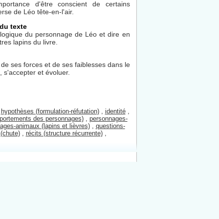
portance d'être conscient de certains
erse de Léo tête-en-l'air.
du texte
hologique du personnage de Léo et dire en
res lapins du livre.
de ses forces et de ses faiblesses dans le
 s'accepter et évoluer.
,
hypothèses (formulation-réfutation)
,
identité
,
omportements des personnages)
,
personnages-
ages-animaux (lapins et lièvres)
,
questions-
 (chute)
,
récits (structure récurrente)
,