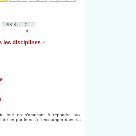
ILSS-S
CL
4
 les disciplines
e
n
ute tout en s'amusant à répondre aux
ettre en garde ou à l'encourager dans sa