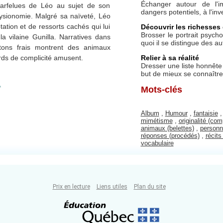
Échanger autour de l'im
farfelues de Léo au sujet de son
dangers potentiels, à l'inv
ysionomie. Malgré sa naïveté, Léo
tation et de ressorts cachés qui lui
Découvrir les richesses 
Brosser le portrait psyc
a vilaine Gunilla. Narratives dans
quoi il se distingue des aut
 tons frais montrent des animaux
Relier à sa réalité
ards de complicité amusent.
Dresser une liste honnête 
but de mieux se connaître,
.
Mots-clés
Album
,
Humour
,
fantaisie
mimétisme
,
originalité (c
animaux (belettes)
,
personn
réponses (procédés)
,
récits
vocabulaire
Prix en lecture
Liens utiles
Plan du site