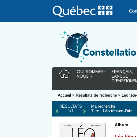
Passer
au
Con
contenu
QUI SOMMES-
FRANÇAIS,
NOUS ?
LANGUE
D’ENSEIGNE
Accueil
>
Résultats de recherche
> Léo tête-
RÉSULTATS
Ma recherche
1/1
Titre :
Léo tête-en-l'air
Album
Léo tête-e