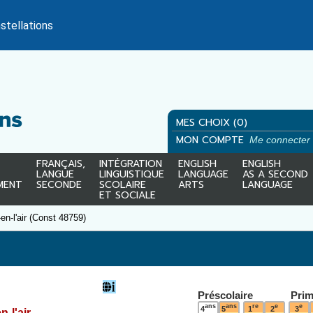
stellations
MES CHOIX (0)
MON COMPTE
Me connecter
FRANÇAIS,
INTÉGRATION
ENGLISH
ENGLISH
LANGUE
LINGUISTIQUE
LANGUAGE
AS A SECOND
MENT
SECONDE
SCOLAIRE
ARTS
LANGUAGE
ET SOCIALE
en-l'air (Const 48759)
Préscolaire
Prim
ans
ans
re
e
e
4
5
1
2
3
n-l'air