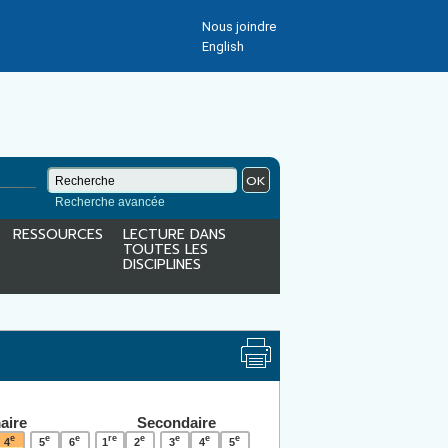
Nous joindre
English
OK
Recherche avancée
RESSOURCES
LECTURE DANS
TOUTES LES
DISCIPLINES
aire
Secondaire
e
e
e
re
e
e
e
e
4
5
6
1
2
3
4
5