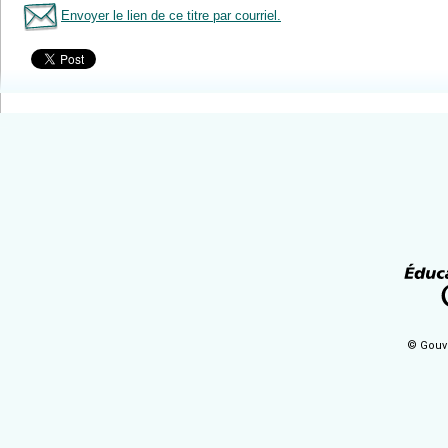
Envoyer le lien de ce titre par courriel.
Tous le livres
© Gouv