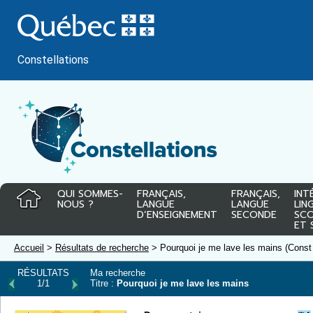
Passer
au
contenu
Constellations
QUI SOMMES-
FRANÇAIS,
FRANÇAIS,
INT
NOUS ?
LANGUE
LANGUE
LIN
D’ENSEIGNEMENT
SECONDE
SCO
ET 
Accueil
>
Résultats de recherche
> Pourquoi je me lave les mains (Const
RÉSULTATS
Ma recherche
1/1
Titre :
Pourquoi je me lave les mains