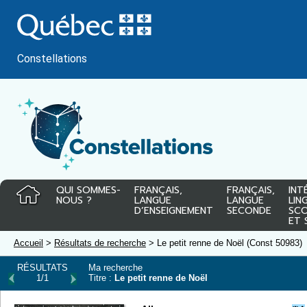
Passer
au
contenu
Constellations
QUI SOMMES-
FRANÇAIS,
FRANÇAIS,
INT
NOUS ?
LANGUE
LANGUE
LIN
D’ENSEIGNEMENT
SECONDE
SCO
ET 
Accueil
>
Résultats de recherche
> Le petit renne de Noël (Const 50983)
RÉSULTATS
Ma recherche
1/1
Titre :
Le petit renne de Noël