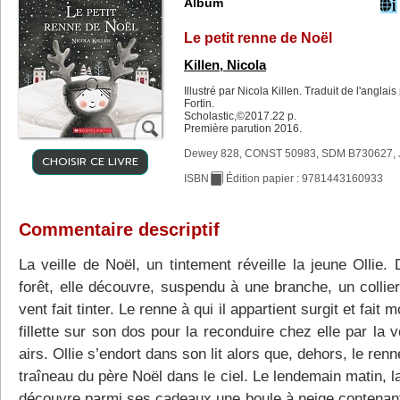
Album
Le petit renne de Noël
Killen, Nicola
Illustré par Nicola Killen. Traduit de l'anglais
Fortin.
Scholastic,©2017.22 p.
Première parution 2016.
Dewey 828, CONST 50983, SDM B730627, 
CHOISIR CE LIVRE
ISBN
Édition papier : 9781443160933
Commentaire descriptif
La veille de Noël, un tintement réveille la jeune Ollie.
forêt, elle découvre, suspendu à une branche, un collier
vent fait tinter. Le renne à qui il appartient surgit et fait m
fillette sur son dos pour la reconduire chez elle par la 
airs. Ollie s’endort dans son lit alors que, dehors, le renne
traîneau du père Noël dans le ciel. Le lendemain matin, la 
découvre parmi ses cadeaux une boule à neige contenant 