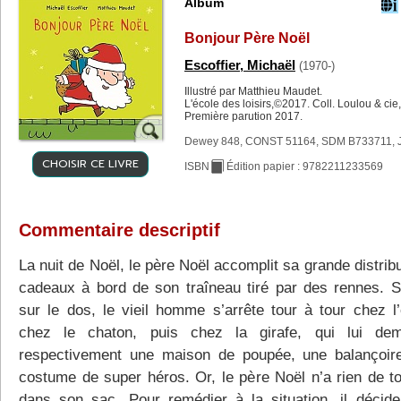
Album
Bonjour Père Noël
Escoffier, Michaël
(1970-)
Illustré par Matthieu Maudet.
L'école des loisirs,©2017. Coll. Loulou & cie,
Première parution 2017.
Dewey 848, CONST 51164, SDM B733711, 
CHOISIR CE LIVRE
ISBN
Édition papier : 9782211233569
Commentaire descriptif
La nuit de Noël, le père Noël accomplit sa grande distrib
cadeaux à bord de son traîneau tiré par des rennes. S
sur le dos, le vieil homme s’arrête tour à tour chez l’
chez le chaton, puis chez la girafe, qui lui dem
respectivement une maison de poupée, une balançoir
costume de super héros. Or, le père Noël n’a rien de to
dans son sac. Pour remédier à la situation, il décid