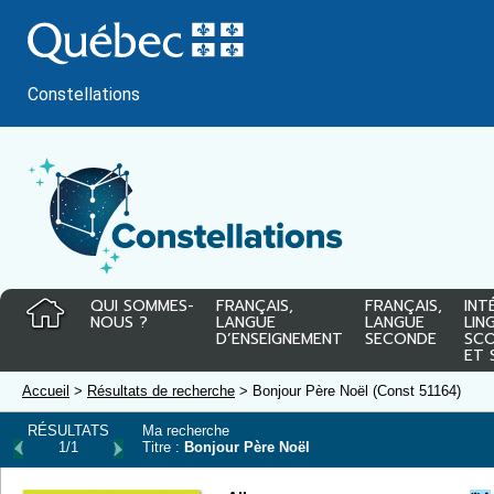
Passer
au
contenu
Constellations
QUI SOMMES-
FRANÇAIS,
FRANÇAIS,
INT
NOUS ?
LANGUE
LANGUE
LIN
D’ENSEIGNEMENT
SECONDE
SCO
ET 
Accueil
>
Résultats de recherche
> Bonjour Père Noël (Const 51164)
RÉSULTATS
Ma recherche
1/1
Titre :
Bonjour Père Noël