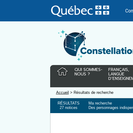
Passer
au
Con
contenu
QUI SOMMES-
FRANÇAIS,
NOUS ?
LANGUE
D’ENSEIGNE
Accueil
> Résultats de recherche
RÉSULTATS
Ma recherche
27 notices
Des personnages indispen