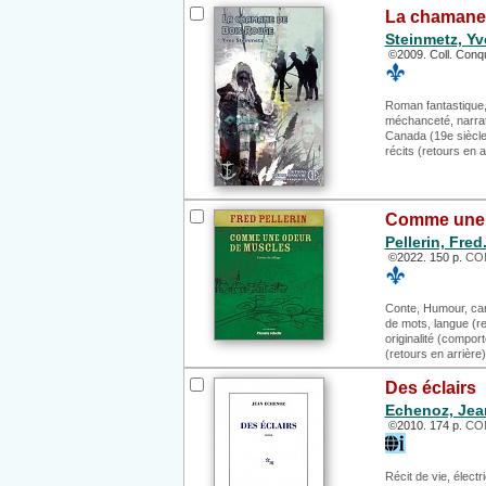
La chamane 
Steinmetz, Yv
©2009. Coll. Conq
Roman fantastique, 
méchanceté, narrati
Canada (19e siècle),
récits (retours en a
Comme une 
Pellerin, Fred
©2022. 150 p.
CON
Conte, Humour, cari
de mots, langue (reg
originalité (compor
(retours en arrière)
Des éclairs
Echenoz, Jea
©2010. 174 p.
CON
Récit de vie, électri