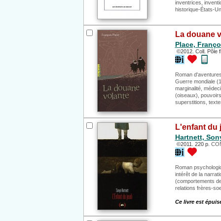
inventrices, invent
historique-États-Un
La douane v
Place, Franço
©2012. Coll. Pôle f
Roman d'aventures,
Guerre mondiale (19
marginalité, médec
(oiseaux), pouvoirs 
superstitions, text
L'enfant du 
Hartnett, Son
©2011. 220 p.
CON
Roman psychologiqu
intérêt de la narrati
(comportements des
relations frères-so
Ce livre est épuis