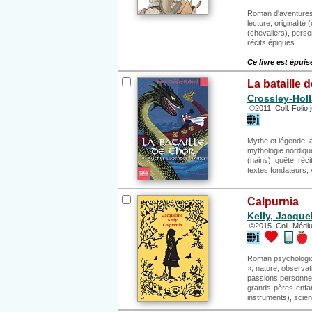
Roman d'aventures, 
lecture, originali
(chevaliers), perso
récits épiques
Ce livre est épuis
La bataille 
Crossley-Holl
©2011. Coll. Folio j
Mythe et légende, 
mythologie nordiqu
(nains), quête, réc
textes fondateurs,
Calpurnia
Kelly, Jacquel
©2015. Coll. Médi
Roman psychologiqu
», nature, observat
passions personnell
grands-pères-enfan
instruments), scienc