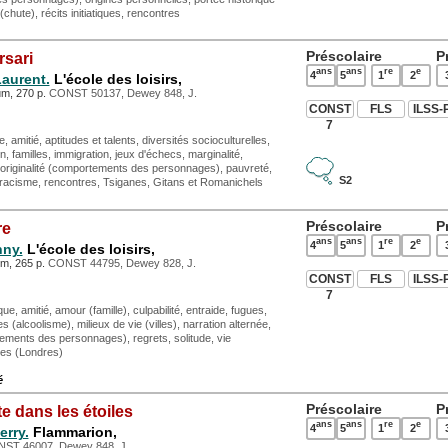
 (chute), récits initiatiques, rencontres
Préscolaire
P
rsari
ans
ans
re
e
4
5
1
2
Laurent.
L'école des loisirs,
um, 270 p.
CONST 50137, Dewey 848, J.
CONST
FLS
ILSS-
7
amitié, aptitudes et talents, diversités socioculturelles,
on, familles, immigration, jeux d'échecs, marginalité,
, originalité (comportements des personnages), pauvreté,
S2
acisme, rencontres, Tsiganes, Gitans et Romanichels
Préscolaire
P
re
ans
ans
re
e
4
5
1
2
nny.
L'école des loisirs,
um, 265 p.
CONST 44795, Dewey 828, J.
CONST
FLS
ILSS-
7
, amitié, amour (famille), culpabilité, entraide, fugues,
es (alcoolisme), milieux de vie (villes), narration alternée,
tements des personnages), regrets, solitude, vie
les (Londres)
é
Préscolaire
P
ête dans les étoiles
ans
ans
re
e
4
5
1
2
erry.
Flammarion,
ST 46007, Dewey 848, J.