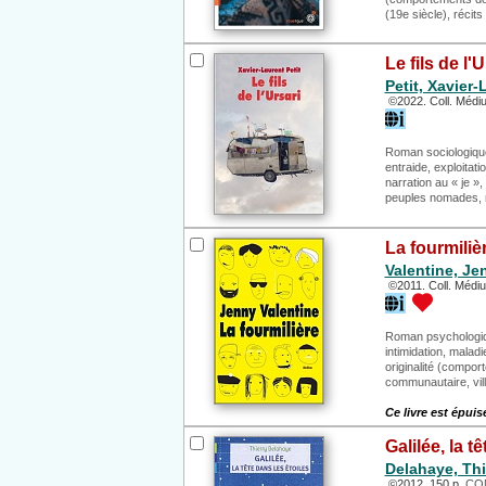
(19e siècle), récits
Le fils de l'U
Petit, Xavier-
©2022. Coll. Médi
Roman sociologique, 
entraide, exploitati
narration au « je »
peuples nomades, r
La fourmiliè
Valentine, Je
©2011. Coll. Médi
Roman psychologique
intimidation, maladi
originalité (compor
communautaire, vil
Ce livre est épuis
Galilée, la t
Delahaye, Thi
©2012. 150 p.
CON