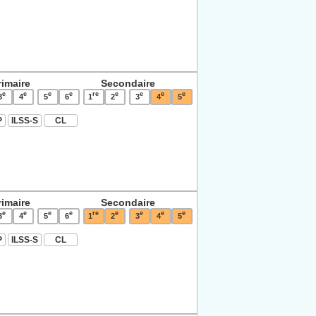
rimaire
Secondaire
e
e
e
e
re
e
e
e
e
3
4
5
6
1
2
3
4
5
P
ILSS-S
CL
rimaire
Secondaire
e
e
e
e
re
e
e
e
e
3
4
5
6
1
2
3
4
5
P
ILSS-S
CL