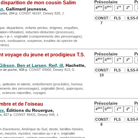
Préscolaire
P
 disparition de mon cousin Salim
ans
ans
re
e
4
5
1
2
n.
Gallimard jeunesse,
junior, 294 p.
CONST 46197, Dewey 828, J.
CONST
FLS
ILSS-
7
e, disparitions, enfants perdus, énigmes, enquêtes,
tion-réfutation), induction-déduction (processus),
au « je », originalité (comportements des personnages),
oeurs, surdouance, suspense, troubles du spectre de
ondres)
Préscolaire
P
t voyage du jeune et prodigieux T.S.
ans
ans
re
e
4
5
1
2
Gibson, Ben et Larsen, Reif, ill.
Hachette,
re de poche, 408 p.
CONST 43900, Dewey 813, G.
CONST
FLS
ILSS-
10
 aptitudes et talents, emboîtement (procédés), humour,
tements des personnages), originalité (livre), quiproquos,
), sciences naturelles, voyages
Préscolaire
P
ombre et de l'oiseau
ans
ans
re
e
4
5
1
2
ex.
Éditions du Rouergue,
o, 427 p.
CONST 49431, Dewey 848, J.
CONST
FLS
ILSS-
8
d'aventures, Amérique du Sud, destin, familles-histoire,
ion, meurtre, mystère, narration au « je », originalité
 personnages), origines personnelles, portée historique