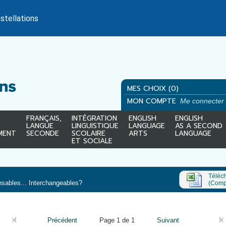
stellations
MES CHOIX (0)
MON COMPTE
Me connecter
FRANÇAIS,
INTÉGRATION
ENGLISH
ENGLISH
LANGUE
LINGUISTIQUE
LANGUAGE
AS A SECOND
MENT
SECONDE
SCOLAIRE
ARTS
LANGUAGE
ET SOCIALE
Téléch
sables... Interchangeables?
(Compa
Précédent
Page 1 de 1
Suivant