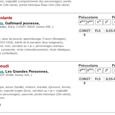
ions, originalité (comportements des personnages), portée
is (19e siècle), portée historique-États-Unis (20e siècle)
Préscolaire
P
olante
ans
ans
re
e
4
5
1
2
is.
Gallimard jeunesse,
iction, 414 p.
CONST 46504, Dewey 848, J.
CONST
FLS
ILSS-
8
 abus de pouvoir, apprentissage, France (Bretagne),
14-1918), intérêt de la narration, lieux imaginaires,
ine, mort, narration au « je », personnages-animaux
surnaturels, récits (rebondissements), récits initiatiques,
es symboliques
Préscolaire
P
jeudi
ans
ans
re
e
4
5
1
2
ya.
Les Grandes Personnes,
ST 45388, Dewey 828, J.
CONST
FLS
ILSS-
8
e, amour (famille), enfance, entraide, épreuves, fermes,
on, maturité exigée (livre), narration au « je », originalité
 personnages), pauvreté, portée historique (20e siècle),
eurs
é