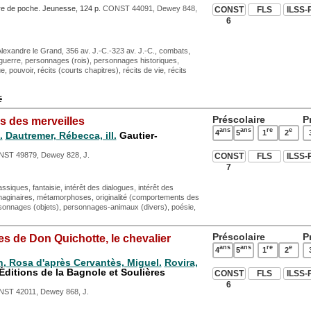
vre de poche. Jeunesse, 124 p.
CONST 44091, Dewey 848,
CONST
FLS
ILSS-
6
lexandre le Grand, 356 av. J.-C.-323 av. J.-C., combats,
é, guerre, personnages (rois), personnages historiques,
 pouvoir, récits (courts chapitres), récits de vie, récits
é
Préscolaire
P
s des merveilles
ans
ans
re
e
4
5
1
2
.
Dautremer, Rébecca, ill.
Gautier-
ST 49879, Dewey 828, J.
CONST
FLS
ILSS-
7
ssiques, fantaisie, intérêt des dialogues, intérêt des
x imaginaires, métamorphoses, originalité (comportements des
onnages (objets), personnages-animaux (divers), poésie,
Préscolaire
P
s de Don Quichotte, le chevalier
ans
ans
re
e
4
5
1
2
, Rosa d'après Cervantès, Miguel.
Rovira,
Éditions de la Bagnole et Soulières
CONST
FLS
ILSS-
6
ST 42011, Dewey 868, J.