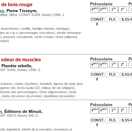
Préscolaire
P
de bois-rouge
ans
ans
re
e
4
5
1
2
es.
Pierre Tisseyre,
uêtes, 344 p.
CONST 41359, Dewey C848, J.
CONST
FLS
ILSS-
8
Autochtones, conflits, familles-histoire, héritages,
on au « je », personnages (sorcières), portée historique-
 pouvoirs surnaturels, récits (chute), récits (ellipses),
rrière)
Préscolaire
P
odeur de muscles
ans
ans
re
e
4
5
1
2
.
Planète rebelle,
ST 32481, Dewey C848, G.
CONST
FLS
ILSS-
8
catures, contes (Québec), fantaisie, figures de style, jeux
istres de), livres-audio-CD, milieux de vie (villages),
tements des personnages), récits (digressions), récits
, récits (structure récurrente), répétitions (procédés)
Préscolaire
P
ans
ans
re
e
4
5
1
2
n.
Éditions de Minuit,
ST 43573, Dewey 848, G.
CONST
FLS
ILSS-
9
cité, ingénierie, intérêt de la narration, inventeurs et