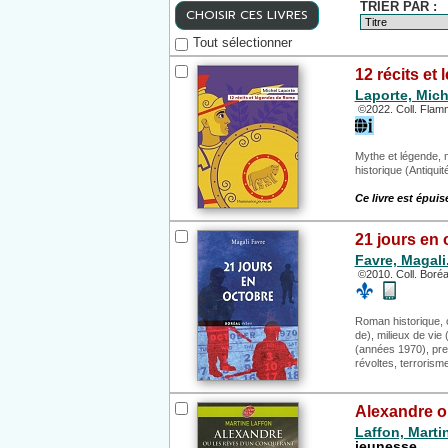
TRIER PAR :
CHOISIR CES LIVRES
Tout sélectionner
12 récits e
Laporte, Mich
©2022. Coll. Flam
Mythe et légende, 
historique (Antiquit
Ce livre est épuis
21 jours en 
Favre, Magali
©2010. Coll. Boréal
Roman historique, c
de), milieux de vie
(années 1970), prem
révoltes, terrorisme
Alexandre o
Laffon, Marti
jeunesse,