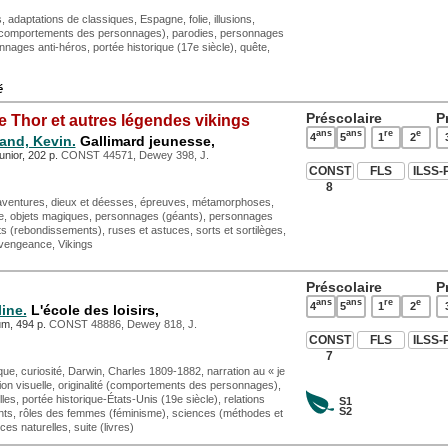
adaptations de classiques, Espagne, folie, illusions,
té (comportements des personnages), parodies, personnages
nnages anti-héros, portée historique (17e siècle), quête,
é
Préscolaire
P
de Thor et autres légendes vikings
ans
ans
re
e
4
5
1
2
and, Kevin.
Gallimard jeunesse,
unior, 202 p.
CONST 44571, Dewey 398, J.
CONST
FLS
ILSS-
8
aventures, dieux et déesses, épreuves, métamorphoses,
e, objets magiques, personnages (géants), personnages
its (rebondissements), ruses et astuces, sorts et sortilèges,
 vengeance, Vikings
Préscolaire
P
ans
ans
re
e
4
5
1
2
ine.
L'école des loisirs,
um, 494 p.
CONST 48886, Dewey 818, J.
CONST
FLS
ILSS-
7
e, curiosité, Darwin, Charles 1809-1882, narration au « je
ion visuelle, originalité (comportements des personnages),
es, portée historique-États-Unis (19e siècle), relations
S1
S2
ts, rôles des femmes (féminisme), sciences (méthodes et
es naturelles, suite (livres)