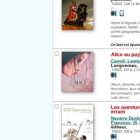
©2010. Coll. Le li
J.
Mythe et légende, A
expédition, fidélit
portée géographique,
épiques
Ce livre est épuis
Alice au pay
Carroll, Lewis
Languereau,
©2015. 137 p.
CON
Album, absurde, cla
illustrations, lieu
personnages), pers
suite (livres)
Les aventure
errant
Navarro Durán
Francesc, ill.
éditeur,
©2010. 195 p.
CON