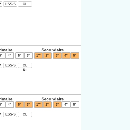
P
ILSS-S
CL
rimaire
Secondaire
e
e
e
e
re
e
e
e
e
3
4
5
6
1
2
3
4
5
P
ILSS-S
CL
6+
rimaire
Secondaire
e
e
e
e
re
e
e
e
e
3
4
5
6
1
2
3
4
5
P
ILSS-S
CL