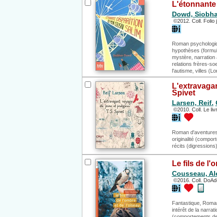
L'étonnante
Dowd, Siobha
©2012. Coll. Folio 
Roman psychologiqu
hypothèses (formula
mystère, narration 
relations frères-s
l'autisme, villes (L
L'extravagan
Spivet
Larsen, Reif.
©2010. Coll. Le liv
Roman d'aventures,
originalité (compor
récits (digressions
Le fils de l'
Cousseau, Al
©2016. Coll. DoAd
Fantastique, Roman 
intérêt de la narrat
(comportements des