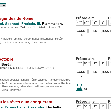
Préscolaire
P
t légendes de Rome
ans
ans
re
e
4
5
1
2
el.
Sochard, Frédéric, ill.
Flammarion,
marion jeunesse, 224 p.
CONST 44748, Dewey 398, J.
CONST
FLS
ILSS-
8
mythologie romaine, personnages historiques, portée
é), récits épiques, recueil, Rome antique
é
Préscolaire
P
octobre
ans
ans
re
e
4
5
1
2
.
Boréal,
 inter, 147 p.
CONST 43395, Dewey C848, J.
CONST
FLS
ILSS-
7
lasses sociales, langue (régionalismes), langue (registres
 (villes), personnages historiques, portée historique-Québec
ières amours, prisonniers politiques, révolutions et
S2
, villes (Montréal)
Préscolaire
P
u les rêves d'un conquérant
ans
ans
re
e
4
5
1
2
ne d'après Paris, Alexandre.
Hachette