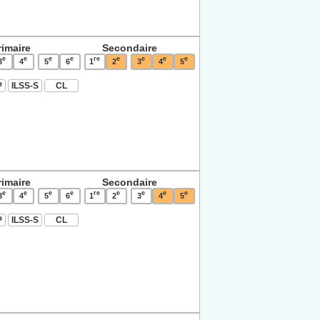
rimaire
Secondaire
e
e
e
e
re
e
e
e
e
3
4
5
6
1
2
3
4
5
P
ILSS-S
CL
rimaire
Secondaire
e
e
e
e
re
e
e
e
e
3
4
5
6
1
2
3
4
5
P
ILSS-S
CL