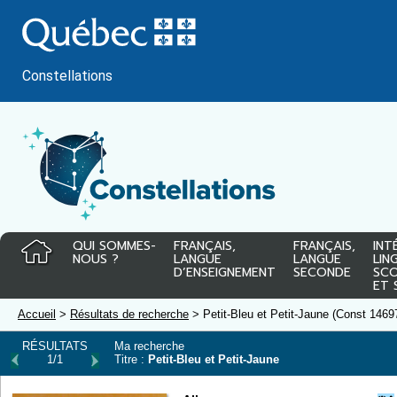
Passer
au
contenu
Constellations
QUI SOMMES-
FRANÇAIS,
FRANÇAIS,
INT
NOUS ?
LANGUE
LANGUE
LIN
D’ENSEIGNEMENT
SECONDE
SCO
ET 
Accueil
>
Résultats de recherche
> Petit-Bleu et Petit-Jaune (Const 1469
RÉSULTATS
Ma recherche
1/1
Titre :
Petit-Bleu et Petit-Jaune