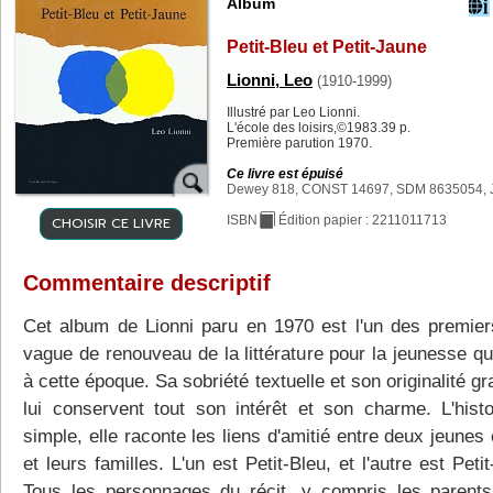
Album
Petit-Bleu et Petit-Jaune
Lionni, Leo
(1910-1999)
Illustré par Leo Lionni.
L'école des loisirs,©1983.39 p.
Première parution 1970.
Ce livre est épuisé
Dewey 818, CONST 14697, SDM 8635054, 
CHOISIR CE LIVRE
ISBN
Édition papier : 2211011713
Commentaire descriptif
Cet album de Lionni paru en 1970 est l'un des premier
vague de renouveau de la littérature pour la jeunesse qu
à cette époque. Sa sobriété textuelle et son originalité g
lui conservent tout son intérêt et son charme. L'histo
simple, elle raconte les liens d'amitié entre deux jeunes
et leurs familles. L'un est Petit-Bleu, et l'autre est Peti
Tous les personnages du récit, y compris les parents