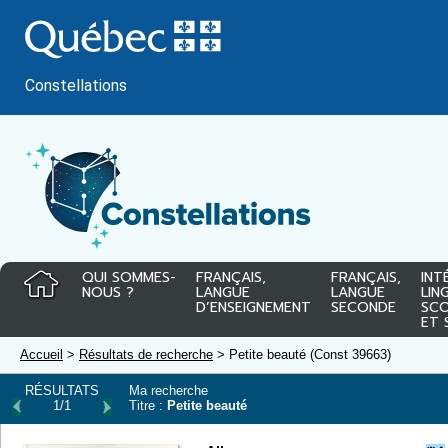
Passer
au
contenu
Constellations
QUI SOMMES-
FRANÇAIS,
FRANÇAIS,
INT
NOUS ?
LANGUE
LANGUE
LIN
D’ENSEIGNEMENT
SECONDE
SCO
ET 
Accueil
>
Résultats de recherche
> Petite beauté (Const 39663)
RÉSULTATS
Ma recherche
1/1
Titre :
Petite beauté