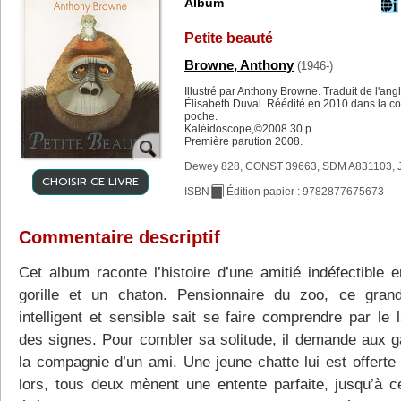
Album
Petite beauté
Browne, Anthony
(1946-)
Illustré par Anthony Browne. Traduit de l'ang
Élisabeth Duval. Réédité en 2010 dans la col
poche.
Kaléidoscope,©2008.30 p.
Première parution 2008.
Dewey 828, CONST 39663, SDM A831103, 
CHOISIR CE LIVRE
ISBN
Édition papier : 9782877675673
Commentaire descriptif
Cet album raconte l’histoire d’une amitié indéfectible e
gorille et un chaton. Pensionnaire du zoo, ce gran
intelligent et sensible sait se faire comprendre par le 
des signes. Pour combler sa solitude, il demande aux g
la compagnie d’un ami. Une jeune chatte lui est offerte 
lors, tous deux mènent une entente parfaite, jusqu’à c