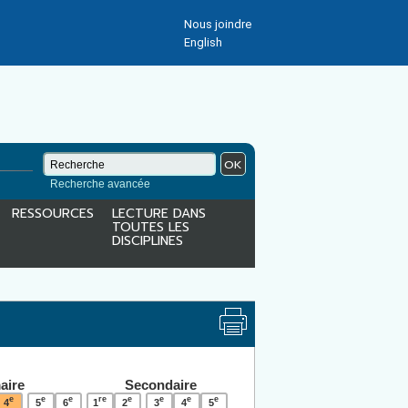
Nous joindre
English
OK
Recherche avancée
RESSOURCES
LECTURE DANS
TOUTES LES
DISCIPLINES
aire
Secondaire
e
e
e
re
e
e
e
e
4
5
6
1
2
3
4
5