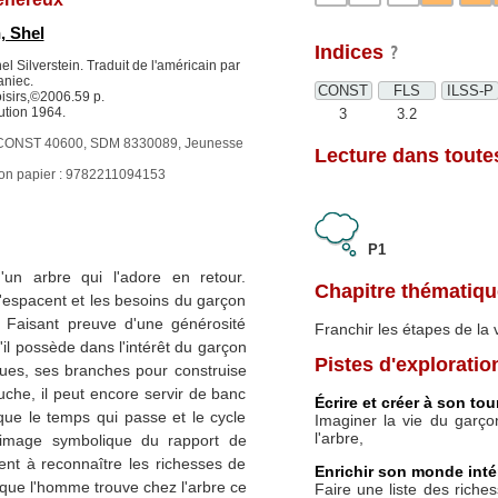
, Shel
Indices
hel Silverstein. Traduit de l'américain par
aniec.
CONST
FLS
ILSS-P
oisirs,©2006.59 p.
ution 1964.
3
3.2
CONST 40600, SDM 8330089, Jeunesse
Lecture dans toutes
ion papier : 9782211094153
P1
n arbre qui l'adore en retour.
Chapitre thématiqu
s'espacent et les besoins du garçon
t. Faisant preuve d'une générosité
Franchir les étapes de la 
'il possède dans l'intérêt du garçon
Pistes d'exploratio
ues, ses branches pour construise
che, il peut encore servir de banc
Écrire et créer à son tou
que le temps qui passe et le cycle
Imaginer la vie du garçon
l'arbre,
e image symbolique du rapport de
ment à reconnaître les richesses de
Enrichir son monde inté
is que l'homme trouve chez l'arbre ce
Faire une liste des riche