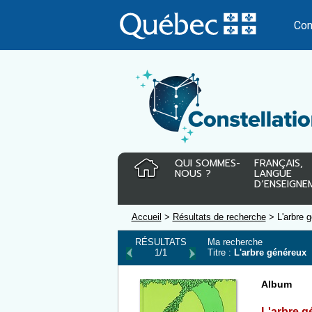
Passer
au
Con
contenu
QUI SOMMES-
FRANÇAIS,
NOUS ?
LANGUE
D’ENSEIGNE
Accueil
>
Résultats de recherche
> L'arbre 
RÉSULTATS
Ma recherche
1/1
Titre :
L'arbre généreux
Album
L'arbre g