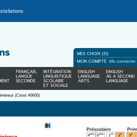
stellations
MES CHOIX (0)
MON COMPTE
Me connecter
FRANÇAIS,
INTÉGRATION
ENGLISH
ENGLISH
LANGUE
LINGUISTIQUE
LANGUAGE
AS A SECOND
MENT
SECONDE
SCOLAIRE
ARTS
LANGUAGE
ET SOCIALE
généreux (Const 40600)
Préscolaire
Prim
ans
ans
re
e
e
4
5
1
2
3
énéreux