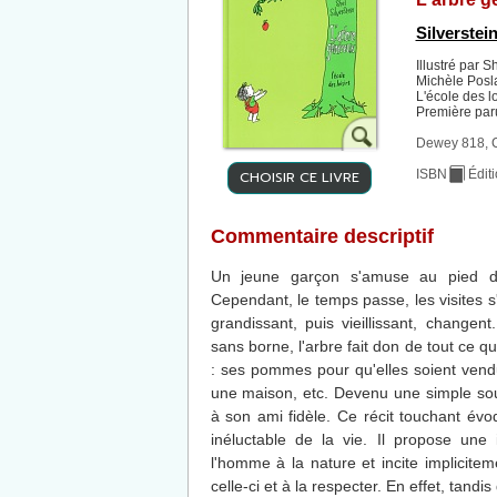
Silverstein
Illustré par S
Michèle Posl
L'école des l
Première par
Dewey 818, 
CHOISIR CE LIVRE
ISBN
Édit
Commentaire descriptif
Un jeune garçon s'amuse au pied d'u
Cependant, le temps passe, les visites 
grandissant, puis vieillissant, changen
sans borne, l'arbre fait don de tout ce qu
: ses pommes pour qu'elles soient vend
une maison, etc. Devenu une simple sou
à son ami fidèle. Ce récit touchant évo
inéluctable de la vie. Il propose un
l'homme à la nature et incite implicite
celle-ci et à la respecter. En effet, tand