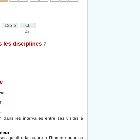
ILSS-S
CL
4+
 les disciplines
e
vie
n
r
 dans les intervalles entre ses visites à
rieur
sses qu'offre la nature à l'homme pour se