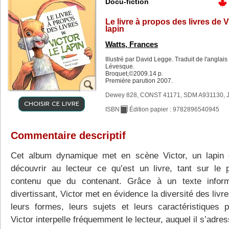
Docu-fiction
Le livre à propos des livres de V
lapin
Watts, Frances
Illustré par David Legge. Traduit de l'anglais
Lévesque.
Broquet,©2009.14 p.
Première parution 2007.
Dewey 828, CONST 41171, SDM A931130, 
CHOISIR CE LIVRE
ISBN
Édition papier : 9782896540945
Commentaire descriptif
Cet album dynamique met en scène Victor, un lapin q
découvrir au lecteur ce qu’est un livre, tant sur le 
contenu que du contenant. Grâce à un texte inform
divertissant, Victor met en évidence la diversité des livr
leurs formes, leurs sujets et leurs caractéristiques p
Victor interpelle fréquemment le lecteur, auquel il s’adre