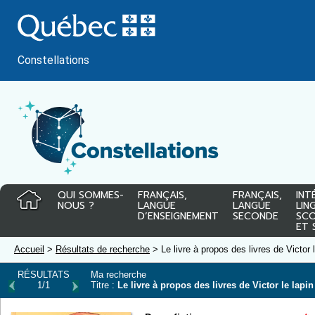
Passer
au
contenu
Constellations
QUI SOMMES-
FRANÇAIS,
FRANÇAIS,
INT
NOUS ?
LANGUE
LANGUE
LIN
D’ENSEIGNEMENT
SECONDE
SCO
ET 
Accueil
>
Résultats de recherche
> Le livre à propos des livres de Victor 
RÉSULTATS
Ma recherche
1/1
Titre :
Le livre à propos des livres de Victor le lapin