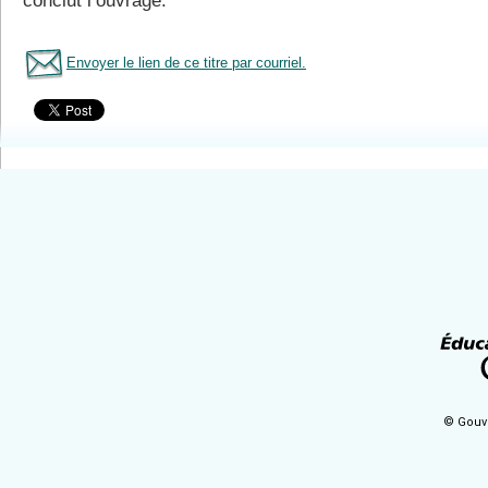
conclut l’ouvrage.
Envoyer le lien de ce titre par courriel.
Tous le livres
© Gouv