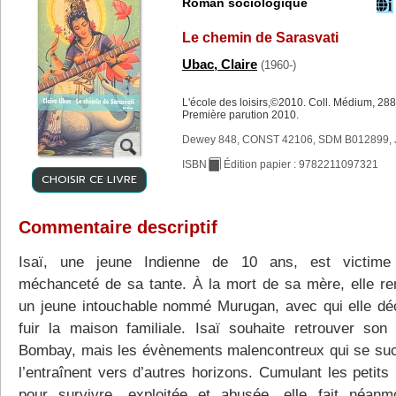
Roman sociologique
Le chemin de Sarasvati
Ubac, Claire
(1960-)
L'école des loisirs,©2010. Coll. Médium, 288
Première parution 2010.
Dewey 848, CONST 42106, SDM B012899, 
ISBN
Édition papier : 9782211097321
CHOISIR CE LIVRE
Commentaire descriptif
Isaï, une jeune Indienne de 10 ans, est victime
méchanceté de sa tante. À la mort de sa mère, elle re
un jeune intouchable nommé Murugan, avec qui elle dé
fuir la maison familiale. Isaï souhaite retrouver son
Bombay, mais les évènements malencontreux qui se su
l’entraînent vers d’autres horizons. Cumulant les petits
pour survivre, exploitée et abusée, elle fait néanm