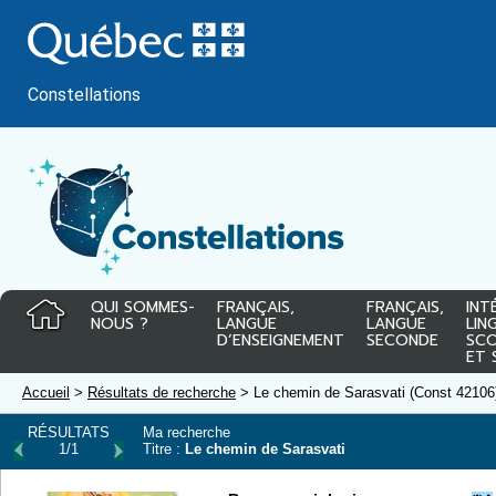
Passer
au
contenu
Constellations
QUI SOMMES-
FRANÇAIS,
FRANÇAIS,
INT
NOUS ?
LANGUE
LANGUE
LIN
D’ENSEIGNEMENT
SECONDE
SCO
ET 
Accueil
>
Résultats de recherche
> Le chemin de Sarasvati (Const 42106
RÉSULTATS
Ma recherche
1/1
Titre :
Le chemin de Sarasvati