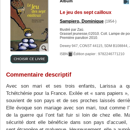
Album
Le jeu des sept cailloux
Sampiero, Dominique
(1954-)
Illustré par Zaü.
Grasset jeunesse,©2010. Coll. Lampe de po
Première parution 2010.
Dewey 947, CONST 44115, SDM B108844, 
ISBN
Édition papier : 9782246771210
CHOISIR CE LIVRE
Commentaire descriptif
Avec son mari et ses trois enfants, Larissa a qu
Tchétchénie pour la France. Exilée et « sans papiers », 
souvient de son pays et de ses proches laissés derrièr
Elle évoque son mariage avec son mari, tout comme l’
de la guerre qui l’ont fait fuir si loin de chez elle. M
sécurité dont elle bénéficie dans son pays d’accueil, 
sent étrangère et malvenue. Heureusement, elle a auprès