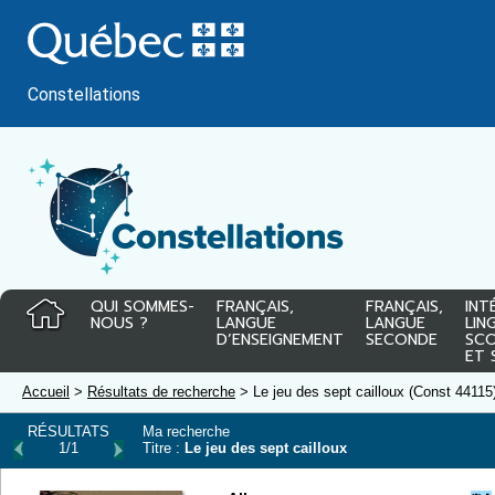
Passer
au
contenu
Constellations
QUI SOMMES-
FRANÇAIS,
FRANÇAIS,
INT
NOUS ?
LANGUE
LANGUE
LIN
D’ENSEIGNEMENT
SECONDE
SCO
ET 
Accueil
>
Résultats de recherche
> Le jeu des sept cailloux (Const 44115
RÉSULTATS
Ma recherche
1/1
Titre :
Le jeu des sept cailloux