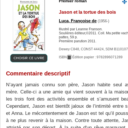
Premier roman
Jason et la tortue des bois
Luca, Françoise de
(1956-)
Illustré par Leanne Franson.
Soulières éditeur,©2011. Coll. Ma petite vac
pattes, 59 p.
Première parution 2011.
Dewey C848, CONST 44424, SDM B110107
CHOISIR CE LIVRE
ISBN
Édition papier : 9782896071289
Commentaire descriptif
N’ayant jamais connu son père, Jason habite seul 
mère. Celle-ci a une amie qui vient souvent à la maiso
les trois font des activités ensemble et s’amusent be
Cependant, Jason est bientôt jaloux de l’intimité entre 
et Anna. Le mécontentement de Jason est tel qu’il pous
à ne plus revenir à la maison. Contre toute attente, Ja
attristé par son départ. À la suite d'un rêve marquant, 