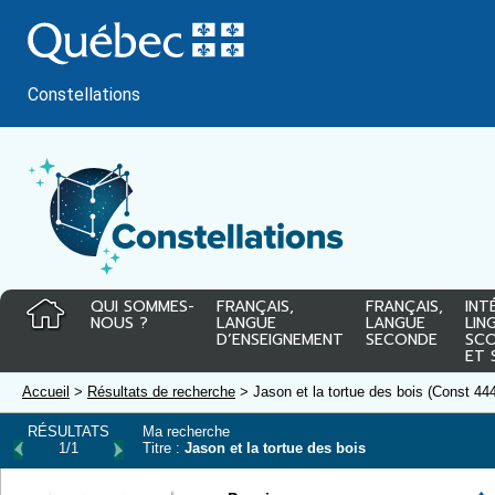
Passer
au
contenu
Constellations
QUI SOMMES-
FRANÇAIS,
FRANÇAIS,
INT
NOUS ?
LANGUE
LANGUE
LIN
D’ENSEIGNEMENT
SECONDE
SCO
ET 
Accueil
>
Résultats de recherche
> Jason et la tortue des bois (Const 44
RÉSULTATS
Ma recherche
1/1
Titre :
Jason et la tortue des bois