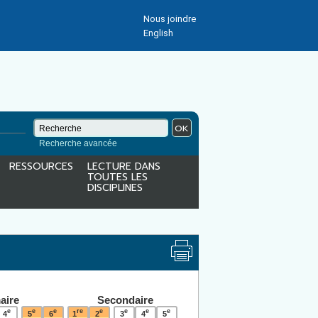
Nous joindre
English
OK
Recherche avancée
RESSOURCES
LECTURE DANS
TOUTES LES
DISCIPLINES
aire
Secondaire
e
e
e
re
e
e
e
e
4
5
6
1
2
3
4
5