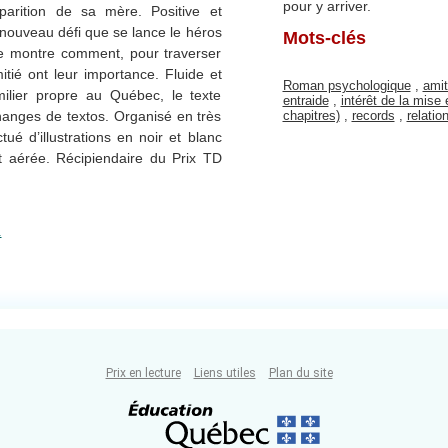
pour y arriver.
parition de sa mère. Positive et
 nouveau défi que se lance le héros
Mots-clés
oire montre comment, pour traverser
mitié ont leur importance. Fluide et
Roman psychologique
,
amit
ilier propre au Québec, le texte
entraide
,
intérêt de la mise
chapitres)
,
records
,
relatio
anges de textos. Organisé en très
tué d’illustrations en noir et blanc
aérée. Récipiendaire du Prix TD
.
Prix en lecture
Liens utiles
Plan du site