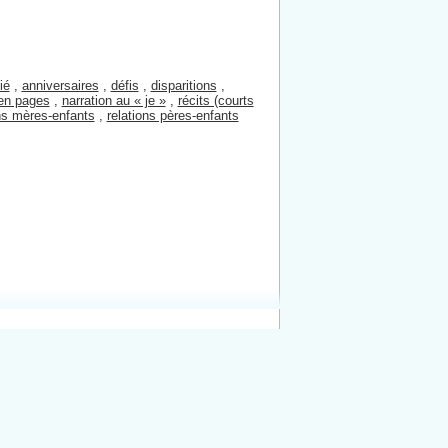
ié
,
anniversaires
,
défis
,
disparitions
,
 en pages
,
narration au « je »
,
récits (courts
ns mères-enfants
,
relations pères-enfants