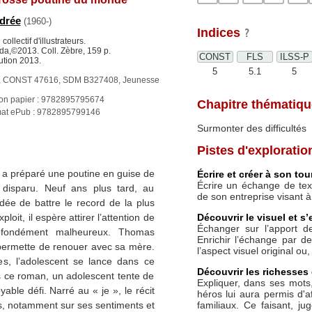
ndrée
(1960-)
Indices
 collectif d'illustrateurs.
a,©2013. Coll. Zèbre, 159 p.
CONST
FLS
ILSS-P
ution 2013.
5
5.1
5
 CONST 47616, SDM B327408, Jeunesse
ion papier : 9782895795674
Chapitre thématiqu
at ePub : 9782895799146
Surmonter des difficultés
Pistes d'exploratio
 a préparé une poutine en guise de
Écrire et créer à son tou
Écrire un échange de te
 disparu. Neuf ans plus tard, au
de son entreprise visant à
ée de battre le record de la plus
Découvrir le visuel et s’
it, il espère attirer l’attention de
Échanger sur l’apport de
fondément malheureux. Thomas
Enrichir l’échange par 
 permette de renouer avec sa mère.
l’aspect visuel original ou
es, l’adolescent se lance dans ce
Découvrir les richesses 
ns ce roman, un adolescent tente de
Expliquer, dans ses mots,
able défi. Narré au « je », le récit
héros lui aura permis d'
familiaux. Ce faisant, ju
ros, notamment sur ses sentiments et