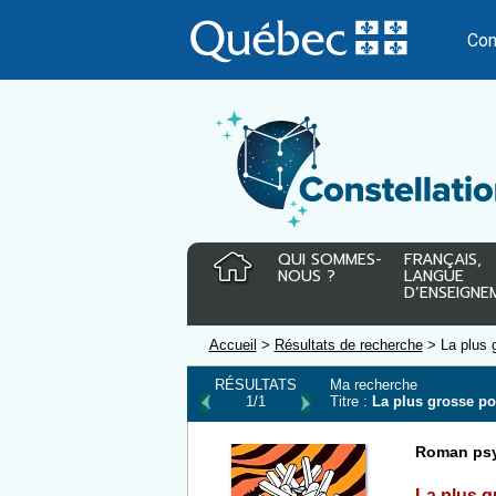
Passer
au
Con
contenu
QUI SOMMES-
FRANÇAIS,
NOUS ?
LANGUE
D’ENSEIGNE
Accueil
>
Résultats de recherche
> La plus 
RÉSULTATS
Ma recherche
1/1
Titre :
La plus grosse p
Roman psy
La plus 