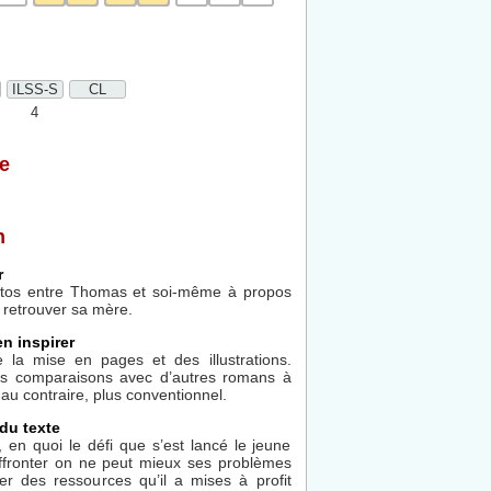
ILSS-S
CL
4
e
n
r
xtos entre Thomas et soi-même à propos
 retrouver sa mère.
en inspirer
 la mise en pages et des illustrations.
des comparaisons avec d’autres romans à
, au contraire, plus conventionnel.
du texte
 en quoi le défi que s’est lancé le jeune
affronter on ne peut mieux ses problèmes
ger des ressources qu’il a mises à profit