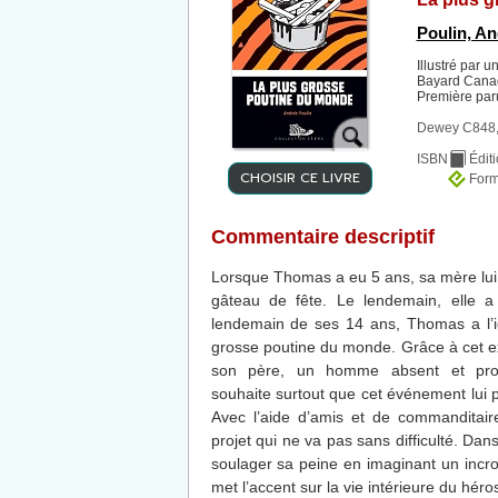
Poulin, A
Illustré par un
Bayard Canad
Première par
Dewey C848,
ISBN
Édit
CHOISIR CE LIVRE
Form
Commentaire descriptif
Lorsque Thomas a eu 5 ans, sa mère lui
gâteau de fête. Le lendemain, elle a
lendemain de ses 14 ans, Thomas a l’id
grosse poutine du monde. Grâce à cet explo
son père, un homme absent et pro
souhaite surtout que cet événement lui
Avec l’aide d’amis et de commanditair
projet qui ne va pas sans difficulté. Da
soulager sa peine en imaginant un incroy
met l’accent sur la vie intérieure du hé