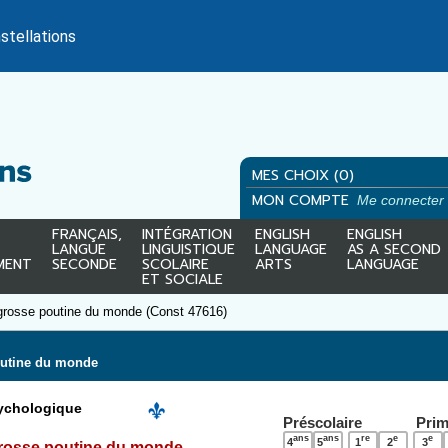
stellations
MES CHOIX (0)
MON COMPTE
Me connecter
FRANÇAIS,
INTÉGRATION
ENGLISH
ENGLISH
LANGUE
LINGUISTIQUE
LANGUAGE
AS A SECOND
MENT
SECONDE
SCOLAIRE
ARTS
LANGUAGE
ET SOCIALE
grosse poutine du monde (Const 47616)
outine du monde
chologique
Préscolaire
Prim
ans
ans
re
e
e
4
5
1
2
3
grosse poutine du monde