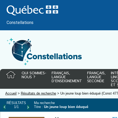
Passer
au
contenu
Constellations
QUI SOMMES-
FRANÇAIS,
FRANÇAIS,
INT
NOUS ?
LANGUE
LANGUE
LIN
D’ENSEIGNEMENT
SECONDE
SCO
ET 
Accueil
>
Résultats de recherche
> Un jeune loup bien éduqué (Const 47
RÉSULTATS
Ma recherche
1/1
Titre :
Un jeune loup bien éduqué