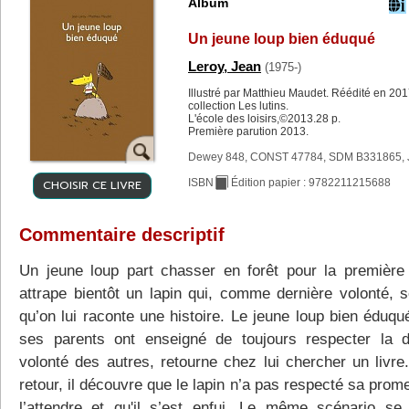
Album
Un jeune loup bien éduqué
Leroy, Jean
(1975-)
Illustré par Matthieu Maudet. Réédité en 201
collection Les lutins.
L'école des loisirs,©2013.28 p.
Première parution 2013.
Dewey 848, CONST 47784, SDM B331865, 
CHOISIR CE LIVRE
ISBN
Édition papier : 9782211215688
Commentaire descriptif
Un jeune loup part chasser en forêt pour la première f
attrape bientôt un lapin qui, comme dernière volonté, s
qu’on lui raconte une histoire. Le jeune loup bien éduqu
ses parents ont enseigné de toujours respecter la d
volonté des autres, retourne chez lui chercher un livre
retour, il découvre que le lapin n’a pas respecté sa pro
l’attendre et qu'il s’est enfui. Le même scénario se 