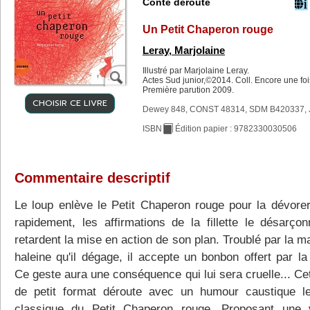
Conte dérouté
Un Petit Chaperon rouge
Leray, Marjolaine
Illustré par Marjolaine Leray.
Actes Sud junior,©2014. Coll. Encore une foi
Première parution 2009.
CHOISIR CE LIVRE
Dewey 848, CONST 48314, SDM B420337, 
ISBN
Édition papier : 9782330030506
Commentaire descriptif
Le loup enlève le Petit Chaperon rouge pour la dévorer
rapidement, les affirmations de la fillette le désarçon
retardent la mise en action de son plan. Troublé par la 
haleine qu'il dégage, il accepte un bonbon offert par la f
Ce geste aura une conséquence qui lui sera cruelle... Ce
de petit format déroute avec un humour caustique l
classique du Petit Chaperon rouge. Proposant une 