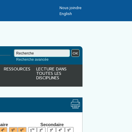
Nous joindre
English
OK
Recherche avancée
RESSOURCES
LECTURE DANS
TOUTES LES
DISCIPLINES
aire
Secondaire
e
e
e
re
e
e
e
e
4
5
6
1
2
3
4
5