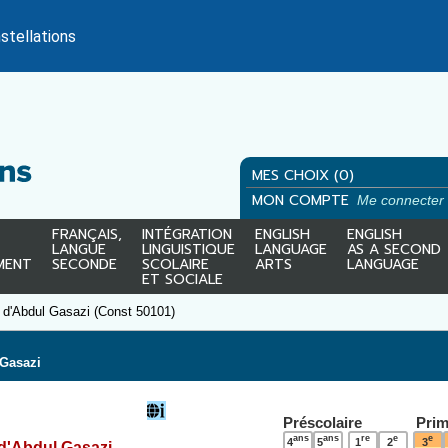
stellations
MES CHOIX (0)
MON COMPTE
Me connecter
FRANÇAIS,
INTÉGRATION
ENGLISH
ENGLISH
LANGUE
LINGUISTIQUE
LANGUAGE
AS A SECOND
MENT
SECONDE
SCOLAIRE
ARTS
LANGUAGE
ET SOCIALE
 d'Abdul Gasazi (Const 50101)
 Gasazi
Préscolaire
Prim
ans
ans
re
e
e
4
5
1
2
3
 d'Abdul Gasazi