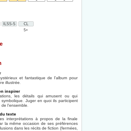
ILSS-S
CL
5+
e
n
r
mystérieux et fantastique de l'album pour
e illustrée.
en inspirer
rations, les détails qui amusent ou qui
symbolique. Juger en quoi ils participent
e de l'ensemble.
du texte
s interprétations à propos de la finale
par la même occasion de ses préférences
sions dans les récits de fiction (fermées,