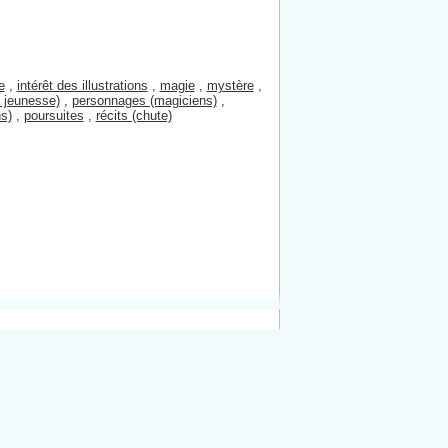
e
,
intérêt des illustrations
,
magie
,
mystère
,
a jeunesse)
,
personnages (magiciens)
,
s)
,
poursuites
,
récits (chute)