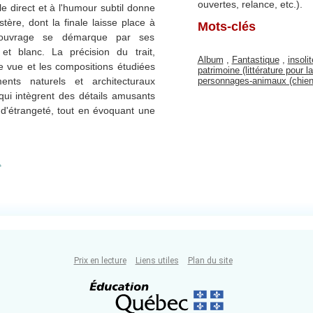
ouvertes, relance, etc.).
le direct et à l'humour subtil donne
tère, dont la finale laisse place à
Mots-clés
 L'ouvrage se démarque par ses
 et blanc. La précision du trait,
Album
,
Fantastique
,
insolit
 de vue et les compositions étudiées
patrimoine (littérature pour l
personnages-animaux (chien
nts naturels et architecturaux
, qui intègrent des détails amusants
d'étrangeté, tout en évoquant une
.
Prix en lecture
Liens utiles
Plan du site