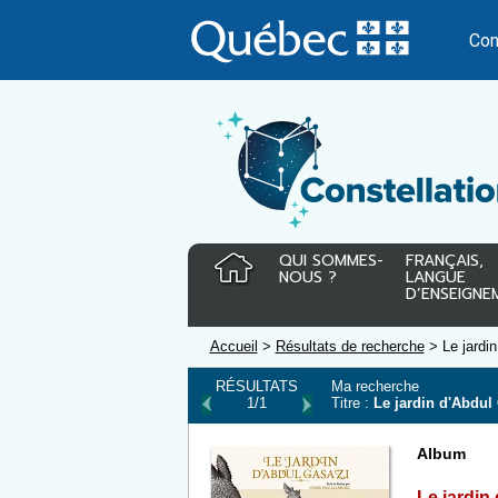
Passer
au
Con
contenu
QUI SOMMES-
FRANÇAIS,
NOUS ?
LANGUE
D’ENSEIGNE
Accueil
>
Résultats de recherche
> Le jardin
RÉSULTATS
Ma recherche
1/1
Titre :
Le jardin d'Abdul
Album
Le jardin