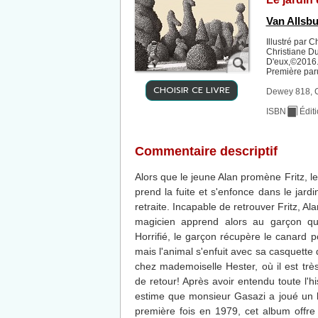
Van Allsbu
Illustré par C
Christiane D
D'eux,©2016.
Première par
CHOISIR CE LIVRE
Dewey 818, 
ISBN
Édit
Commentaire descriptif
Alors que le jeune Alan promène Fritz, le 
prend la fuite et s'enfonce dans le jard
retraite. Incapable de retrouver Fritz, A
magicien apprend alors au garçon qu'
Horrifié, le garçon récupère le canard 
mais l'animal s'enfuit avec sa casquette
chez mademoiselle Hester, où il est très
de retour! Après avoir entendu toute l'h
estime que monsieur Gasazi a joué un b
première fois en 1979, cet album offre