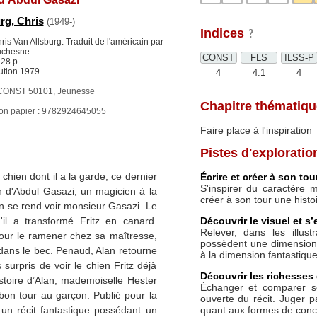
rg, Chris
(1949-)
Indices
hris Van Allsburg. Traduit de l'américain par
uchesne.
CONST
FLS
ILSS-P
28 p.
ution 1979.
4
4.1
4
CONST 50101, Jeunesse
Chapitre thématiqu
ion papier : 9782924645055
Faire place à l'inspiration
Pistes d'exploratio
chien dont il a la garde, ce dernier
Écrire et créer à son tou
S'inspirer du caractère 
in d'Abdul Gasazi, un magicien à la
créer à son tour une histoir
lan se rend voir monsieur Gasazi. Le
Découvrir le visuel et s’
il a transformé Fritz en canard.
Relever, dans les illust
pour le ramener chez sa maîtresse,
possèdent une dimension 
 dans le bec. Penaud, Alan retourne
à la dimension fantastiqu
 surpris de voir le chien Fritz déjà
Découvrir les richesses 
istoire d’Alan, mademoiselle Hester
Échanger et comparer se
on tour au garçon. Publié pour la
ouverte du récit. Juger 
quant aux formes de conclu
 un récit fantastique possédant un