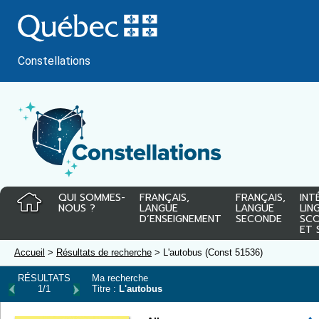
Passer
au
contenu
Constellations
QUI SOMMES-
FRANÇAIS,
FRANÇAIS,
INT
NOUS ?
LANGUE
LANGUE
LIN
D’ENSEIGNEMENT
SECONDE
SCO
ET 
Accueil
>
Résultats de recherche
> L'autobus (Const 51536)
RÉSULTATS
Ma recherche
1/1
Titre :
L'autobus