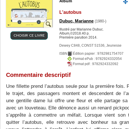
Album
L'autobus
Dubuc, Marianne
(1980-)
Illustré par Marianne Dubuc.
Album,©2018.40 p.
CHOISIR CE LIVRE
Première parution 2014.
Dewey C848, CONST 51536, Jeunesse
ISBN
Édition papier : 9782981754707
Format ePub : 9782924332054
Format pdf : 9782924332092
Commentaire descriptif
Une fillette prend l’autobus seule pour la première fois.
le trajet, des passagers montent et descendent de l’a
une gentille dame lui offre une fleur et elle partage sa
avec un louveteau. Elle dénonce aussi un renard pickpoc
s’apprête à commettre un méfait. Lorsque vient son 
quitter l’autobus, elle retrouve avec bonheur sa gra