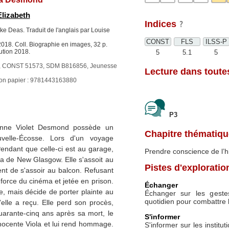
lizabeth
Indices
ike Deas. Traduit de l'anglais par Louise
CONST
FLS
ILSS-P
018. Coll. Biographie en images, 32 p.
ution 2018.
5
5.1
5
 CONST 51573, SDM B816856, Jeunesse
Lecture dans toutes
ion papier : 9781443163880
P3
enne Violet Desmond possède un
Chapitre thématiqu
velle-Écosse. Lors d'un voyage
Pendant que celle-ci est au garage,
Prendre conscience de l’h
ma de New Glasgow. Elle s'assoit au
Pistes d'exploratio
nt de s'assoir au balcon. Refusant
 force du cinéma et jetée en prison.
Échanger
 mais décide de porter plainte au
Échanger sur les geste
quotidien pour combattre l
'elle a reçu. Elle perd son procès,
quarante-cinq ans après sa mort, le
S'informer
ocente Viola et lui rend hommage.
S'informer sur les institut