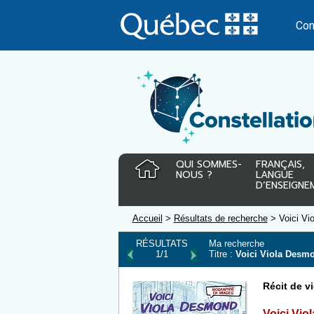
Passer
au
Con
contenu
QUI SOMMES-
FRANÇAIS,
NOUS ?
LANGUE
D’ENSEIGNE
Accueil
>
Résultats de recherche
> Voici Vi
RÉSULTATS
Ma recherche
1/1
Titre :
Voici Viola Desm
Récit de vi
Voici Vi