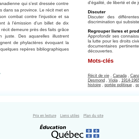
d'égalité, de liberté et de
 Canadienne qui s'est dressée contre
rs dans sa province. Le récit met en
Discuter
on combat contre l'injustice et sa
Discuter des différent
discrimination qui subsist
t à l'émission d'un billet de dix
e récit demeure près des faits grâce
Regrouper livres et prod
Approfondir ses connaiss
 juste. Des aquarelles illustrent
la lutte pour les droits c
agnent de phylactères évoquant la
documentaires pertinen
 quelques repères bibliographiques
découvertes.
Mots-clés
.
Récit de vie
,
Canada
,
Cana
Desmond
,
Viola
,
1914-196
histoire
,
portée politique
,
p
Prix en lecture
Liens utiles
Plan du site