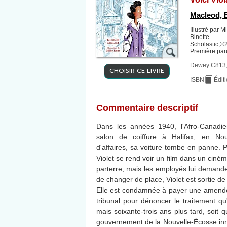
Macleod, E
Illustré par M
Binette.
Scholastic,©2
Première par
Dewey C813,
CHOISIR CE LIVRE
ISBN
Édit
Commentaire descriptif
Dans les années 1940, l'Afro-Canadi
salon de coiffure à Halifax, en Nou
d'affaires, sa voiture tombe en panne. 
Violet se rend voir un film dans un ciné
parterre, mais les employés lui demande
de changer de place, Violet est sortie de
Elle est condamnée à payer une amende,
tribunal pour dénoncer le traitement qu
mais soixante-trois ans plus tard, soit 
gouvernement de la Nouvelle-Écosse inn