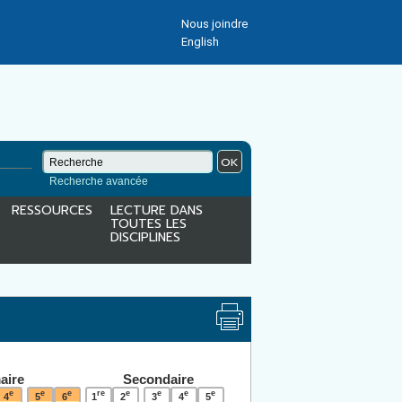
Nous joindre
English
OK
Recherche avancée
RESSOURCES
LECTURE DANS
TOUTES LES
DISCIPLINES
aire
Secondaire
e
e
e
re
e
e
e
e
4
5
6
1
2
3
4
5