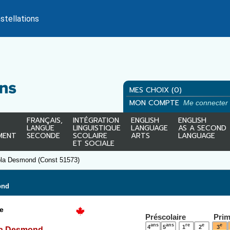
stellations
MES CHOIX (0)
MON COMPTE
Me connecter
FRANÇAIS,
INTÉGRATION
ENGLISH
ENGLISH
LANGUE
LINGUISTIQUE
LANGUAGE
AS A SECOND
MENT
SECONDE
SCOLAIRE
ARTS
LANGUAGE
ET SOCIALE
ola Desmond (Const 51573)
ond
e
Préscolaire
Prim
ans
ans
re
e
e
4
5
1
2
3
ola Desmond