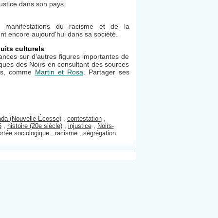
 justice dans son pays.
es manifestations du racisme et de la
ent encore aujourd'hui dans sa société.
uits culturels
ances sur d'autres figures importantes de
iviques des Noirs en consultant des sources
tes, comme
Martin et Rosa
. Partager ses
da (Nouvelle-Écosse)
,
contestation
,
5
,
histoire (20e siècle)
,
injustice
,
Noirs-
ortée sociologique
,
racisme
,
ségrégation